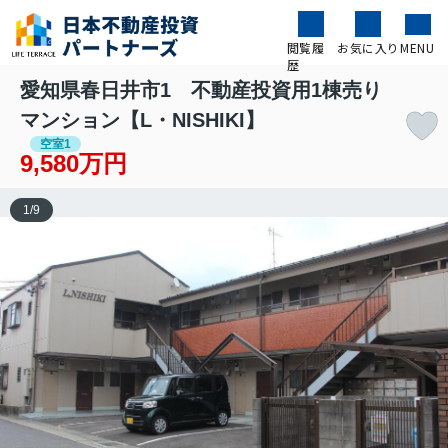
閲覧履
お気に入り
MENU
歴
愛知県春日井市1 不動産投資用1棟売り
マンション【L・NISHIKI】
空室1
9,580万円
1
/
9