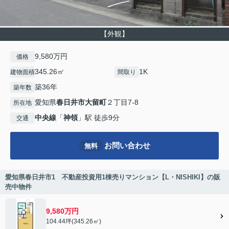
【外観】
9,580万円
価格
345.26㎡
1K
建物面積
間取り
築36年
築年数
愛知県
春日井市
大留町
２丁目7-8
所在地
中央線
「
神領
」駅 徒歩9分
交通
お問い合わせ
無料
愛知県春日井市1 不動産投資用1棟売りマンション【L・NISHIKI】の販
売中物件
9,580万円
104.44坪(345.26㎡)