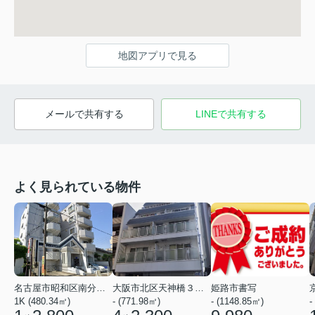
地図アプリで見る
メールで共有する
LINEで共有する
よく見られている物件
名古屋市昭和区南分町３丁目
大阪市北区天神橋３丁目
姫路市書写
1K (480.34㎡)
- (771.98㎡)
- (1148.85㎡)
-