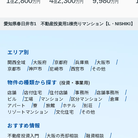
1
2,800
4
2,300
9,980
億
万円
億
万円
万円
愛知県春日井市1 不動産投資用1棟売りマンション【L・NISHIKI】
エリア別
関西全域
大阪府
京都府
兵庫県
大阪市
京都市
神戸市
尼崎市
西宮市
その他
物件の種類から探す
(投資・事業用)
店舗
店付住宅
住付店舗
事務所
店舗事務所
ビル
工場
マンション
区分マンション
倉庫
アパート
寮
旅館
ホテル
別荘
リゾートマンション
文化住宅
その他
おすすめ情報
不動産投資入門
大阪の売却相談
融資相談