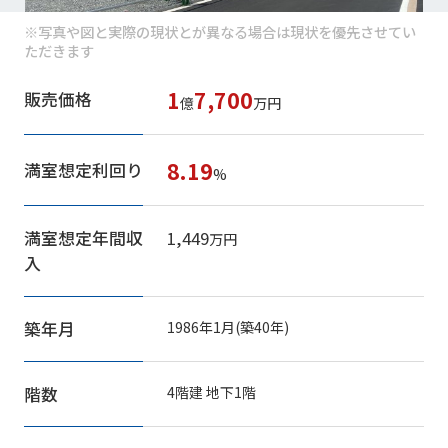
※写真や図と実際の現状とが異なる場合は現状を優先させてい
ただきます
1
7,700
販売価格
億
万円
8.19
満室想定利回り
%
満室想定年間収
1,449
万円
入
築年月
1986年1月(築40年)
階数
4階建 地下1階