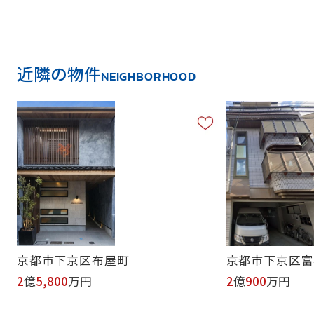
近隣の物件
NEIGHBORHOOD
京都市下京区布屋町
京都市下京区富
2
億
5,800
万円
2
億
900
万円