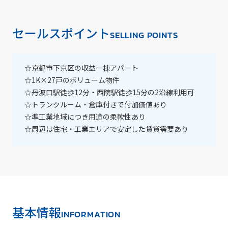
セールスポイント
SELLING POINTS
☆京都市下京区の収益一棟アパート
☆1K×27戸のボリューム物件
☆丹波口駅徒歩12分・西院駅徒歩15分の2沿線利用可
☆トランクルーム・倉庫付きで付加価値あり
☆準工業地域につき用途の柔軟性あり
☆周辺は住宅・工業エリアで安定した賃貸需要あり
基本情報
INFORMATION