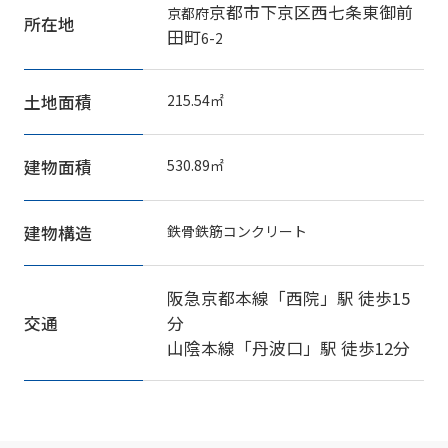
京都市下京区
西七条東御前
京都府
所在地
田町
6-2
土地面積
215.54㎡
建物面積
530.89㎡
建物構造
鉄骨鉄筋コンクリート
阪急京都本線
「
西院
」駅 徒歩15
交通
分
山陰本線
「
丹波口
」駅 徒歩12分