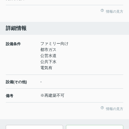
情報の見方
詳細情報
ファミリー向け
設備条件
都市ガス
公営水道
公共下水
電気有
-
設備(その他)
※再建築不可
備考
情報の見方