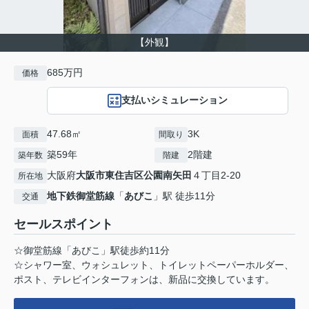
【外観】
685万円
価格
支払いシミュレーション
47.68㎡
3K
面積
間取り
築59年
2階建
築年数
階建
大阪府
大阪市東住吉区
公園南矢田
４丁目2-20
所在地
地下鉄御堂筋線
「
あびこ
」駅 徒歩11分
交通
セールスポイント
☆御堂筋線「あびこ」駅徒歩約11分
☆シャワー室、ウォシュレット、トイレットペーパーホルダー、
ポスト、テレビインターフォンは、新品に交換しています。