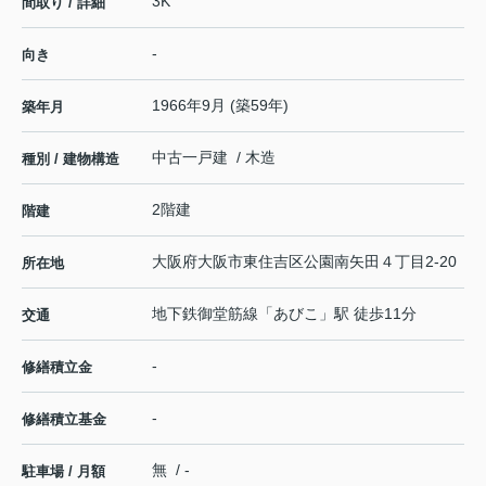
3K
間取り / 詳細
-
向き
1966年9月 (築59年)
築年月
中古一戸建 / 木造
種別 / 建物構造
2階建
階建
大阪府
大阪市東住吉区
公園南矢田
４丁目2-20
所在地
地下鉄御堂筋線
「
あびこ
」駅 徒歩11分
交通
-
修繕積立金
-
修繕積立基金
無 / -
駐車場 / 月額