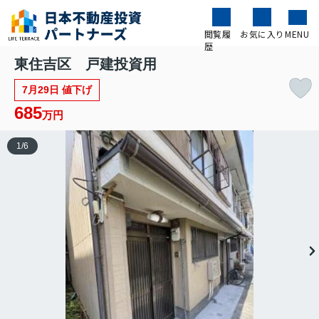
閲覧履
お気に入り
MENU
歴
東住吉区 戸建投資用
7月29日 値下げ
685
万円
1
/
6