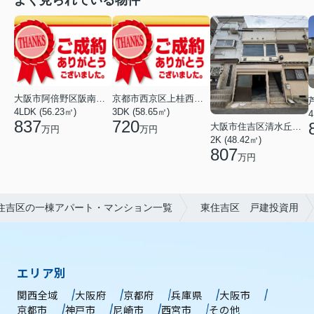
よく見られている物件
大阪市阿倍野区阪南町２丁目
京都市西京区上桂西居町
4LDK (56.23㎡)
3DK (58.65㎡)
837
720
大阪市住吉区清水丘２丁目
万円
万円
2K (48.42㎡)
807
万円
住吉区の一棟アパート・マンション一覧
東住吉区 戸建投資用
エリア別
関西全域
大阪府
京都府
兵庫県
大阪市
京都市
神戸市
尼崎市
西宮市
その他