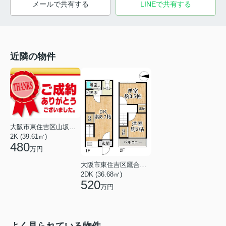
メールで共有する
LINEで共有する
近隣の物件
大阪市東住吉区山坂１丁目
2K (39.61㎡)
480
万円
大阪市東住吉区鷹合４丁目
2DK (36.68㎡)
520
万円