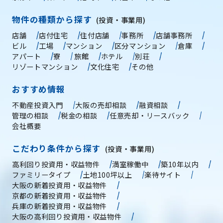
物件の種類から探す
(投資・事業用)
店舗
店付住宅
住付店舗
事務所
店舗事務所
ビル
工場
マンション
区分マンション
倉庫
アパート
寮
旅館
ホテル
別荘
リゾートマンション
文化住宅
その他
おすすめ情報
不動産投資入門
大阪の売却相談
融資相談
管理の相談
税金の相談
任意売却・リースバック
会社概要
こだわり条件から探す
(投資・事業用)
高利回り投資用・収益物件
満室稼働中
築10年以内
ファミリータイプ
土地100坪以上
楽待サイト
大阪の新着投資用・収益物件
京都の新着投資用・収益物件
兵庫の新着投資用・収益物件
大阪の高利回り投資用・収益物件