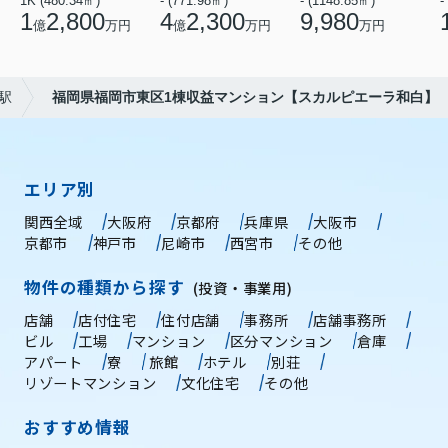
1K (480.34㎡)
- (771.98㎡)
- (1148.85㎡)
-
1
2,800
4
2,300
9,980
億
万円
億
万円
万円
駅
福岡県福岡市東区1棟収益マンション【スカルピエーラ和白】
エリア別
関西全域
大阪府
京都府
兵庫県
大阪市
京都市
神戸市
尼崎市
西宮市
その他
物件の種類から探す
(投資・事業用)
店舗
店付住宅
住付店舗
事務所
店舗事務所
ビル
工場
マンション
区分マンション
倉庫
アパート
寮
旅館
ホテル
別荘
リゾートマンション
文化住宅
その他
おすすめ情報