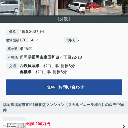
【外観】
4億6,200万円
価格
1763.66㎡
-
建物面積
間取り
築25年
築年数
福岡県
福岡市東区
和白
４丁目22-13
所在地
西鉄貝塚線
「
和白
」駅 徒歩3分
交通
香椎線
「
和白
」駅 徒歩3分
お問い合わせ
無料
福岡県福岡市東区1棟収益マンション【スカルピエーラ和白】の販売中物
件
4億6,200万円