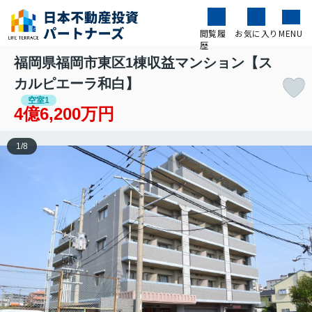
閲覧履
お気に入り
MENU
歴
福岡県福岡市東区1棟収益マンション【ス
カルピエーラ和白】
空室1
4億6,200万円
1
/
8