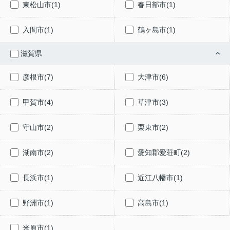
東松山市(1)
春日部市(1)
入間市(1)
鶴ヶ島市(1)
滋賀県
彦根市(7)
大津市(6)
甲賀市(4)
草津市(3)
守山市(2)
栗東市(2)
湖南市(2)
愛知郡愛荘町(2)
長浜市(1)
近江八幡市(1)
野洲市(1)
高島市(1)
米原市(1)