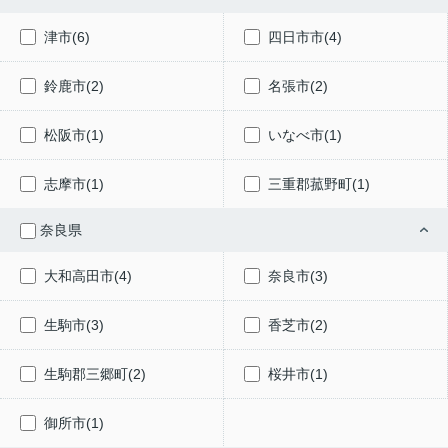
津市(6)
四日市市(4)
鈴鹿市(2)
名張市(2)
松阪市(1)
いなべ市(1)
志摩市(1)
三重郡菰野町(1)
奈良県
大和高田市(4)
奈良市(3)
生駒市(3)
香芝市(2)
生駒郡三郷町(2)
桜井市(1)
御所市(1)