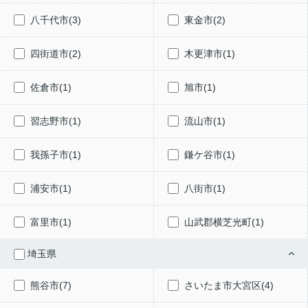
八千代市(3)
東金市(2)
四街道市(2)
木更津市(1)
佐倉市(1)
旭市(1)
習志野市(1)
流山市(1)
我孫子市(1)
鎌ケ谷市(1)
浦安市(1)
八街市(1)
富里市(1)
山武郡横芝光町(1)
埼玉県
熊谷市(7)
さいたま市大宮区(4)