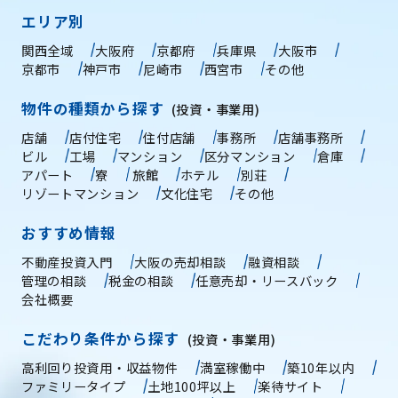
エリア別
関西全域
大阪府
京都府
兵庫県
大阪市
京都市
神戸市
尼崎市
西宮市
その他
物件の種類から探す
(投資・事業用)
店舗
店付住宅
住付店舗
事務所
店舗事務所
ビル
工場
マンション
区分マンション
倉庫
アパート
寮
旅館
ホテル
別荘
リゾートマンション
文化住宅
その他
おすすめ情報
不動産投資入門
大阪の売却相談
融資相談
管理の相談
税金の相談
任意売却・リースバック
会社概要
こだわり条件から探す
(投資・事業用)
高利回り投資用・収益物件
満室稼働中
築10年以内
ファミリータイプ
土地100坪以上
楽待サイト