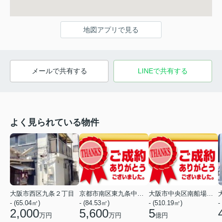
地図アプリで見る
メールで共有する
LINEで共有する
よく見られている物件
大阪市西区九条２丁目
京都市南区東九条中御霊町
大阪市中央区南船場１丁目
- (65.04㎡)
- (84.53㎡)
- (510.19㎡)
-
2,000
5,600
5
万円
万円
億円