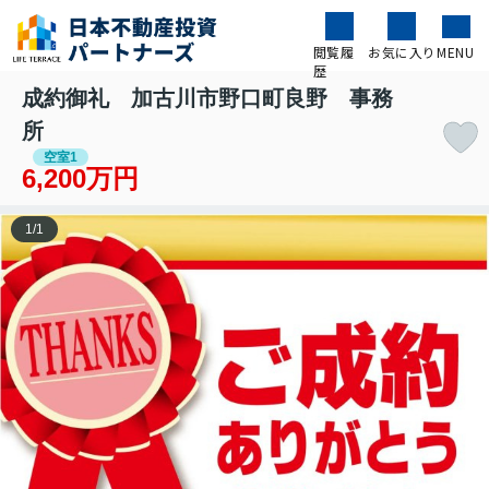
閲覧履
お気に入り
MENU
歴
成約御礼 加古川市野口町良野 事務
所
空室1
6,200万円
1
/
1