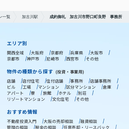
ン一覧
加古川駅
成約御礼 加古川市野口町良野 事務所
エリア別
関西全域
大阪府
京都府
兵庫県
大阪市
京都市
神戸市
尼崎市
西宮市
その他
物件の種類から探す
(投資・事業用)
店舗
店付住宅
住付店舗
事務所
店舗事務所
ビル
工場
マンション
区分マンション
倉庫
アパート
寮
旅館
ホテル
別荘
リゾートマンション
文化住宅
その他
おすすめ情報
不動産投資入門
大阪の売却相談
融資相談
管理の相談
税金の相談
任意売却・リースバック