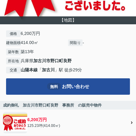
【地図】
6,200万円
価格
414.00㎡
-
建物面積
間取り
築13年
築年数
兵庫県
加古川市
野口町良野
所在地
山陽本線
「
加古川
」駅 徒歩29分
交通
お問い合わせ
無料
成約御礼 加古川市野口町良野 事務所 の販売中物件
6,200万円
125.23坪(414.00㎡)