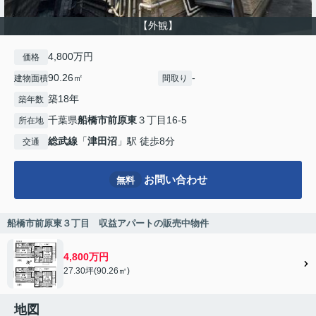
【外観】
4,800万円
価格
90.26㎡
-
建物面積
間取り
築18年
築年数
千葉県
船橋市
前原東
３丁目16-5
所在地
総武線
「
津田沼
」駅 徒歩8分
交通
お問い合わせ
無料
船橋市前原東３丁目 収益アパートの販売中物件
4,800万円
27.30坪(90.26㎡)
地図