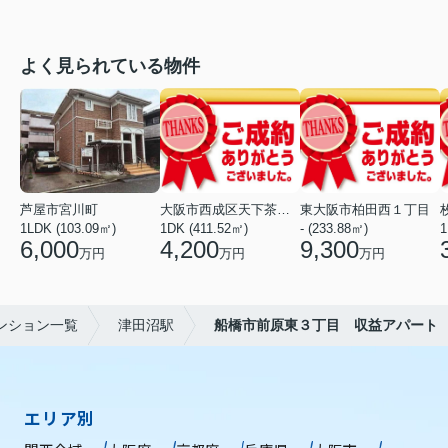
よく見られている物件
芦屋市宮川町
大阪市西成区天下茶屋東１丁目
東大阪市柏田西１丁目
1LDK (103.09㎡)
1DK (411.52㎡)
- (233.88㎡)
1
6,000
4,200
9,300
万円
万円
万円
ンション一覧
津田沼駅
船橋市前原東３丁目 収益アパート
エリア別