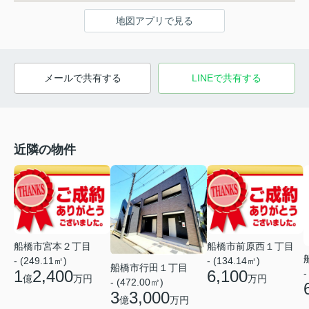
地図アプリで見る
メールで共有する
LINEで共有する
近隣の物件
船橋市宮本２丁目
船橋市前原西１丁目
- (249.11㎡)
- (134.14㎡)
船橋市行田１丁目
1
2,400
6,100
-
億
万円
万円
- (472.00㎡)
3
3,000
億
万円