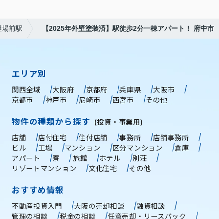
艇場前駅
【2025年外壁塗装済】駅徒歩2分一棟アパート！ 府中市
エリア別
関西全域
大阪府
京都府
兵庫県
大阪市
京都市
神戸市
尼崎市
西宮市
その他
物件の種類から探す
(投資・事業用)
店舗
店付住宅
住付店舗
事務所
店舗事務所
ビル
工場
マンション
区分マンション
倉庫
アパート
寮
旅館
ホテル
別荘
リゾートマンション
文化住宅
その他
おすすめ情報
不動産投資入門
大阪の売却相談
融資相談
管理の相談
税金の相談
任意売却・リースバック