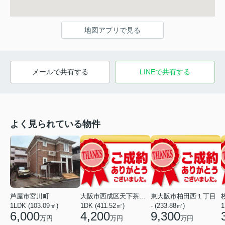
地図アプリで見る
メールで共有する
LINEで共有する
よく見られている物件
芦屋市宮川町
大阪市西成区天下茶屋東１丁目
東大阪市柏田西１丁目
1LDK (103.09㎡)
1DK (411.52㎡)
- (233.88㎡)
1
6,000
4,200
9,300
万円
万円
万円