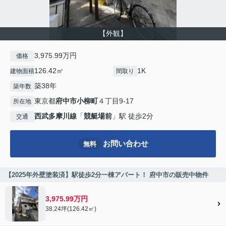
【外観】
3,975.99万円
価格
126.42㎡
1K
建物面積
間取り
築38年
築年数
東京都
府中市
小柳町
４丁目9-17
所在地
西武多摩川線
「
競艇場前
」駅 徒歩2分
交通
お問い合わせ
無料
【2025年外壁塗装済】駅徒歩2分一棟アパート！ 府中市の販売中物件
3,975.99万円
38.24坪(126.42㎡)