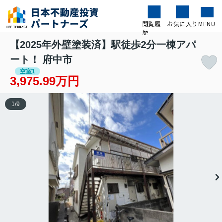
閲覧履
お気に入り
MENU
歴
【2025年外壁塗装済】駅徒歩2分一棟アパ
ート！ 府中市
空室1
3,975.99万円
1
/
9