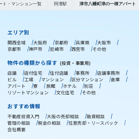
ート・マンション一覧
阿漕駅
津市八幡町津の一棟アパート
エリア別
関西全域
大阪府
京都府
兵庫県
大阪市
京都市
神戸市
尼崎市
西宮市
その他
物件の種類から探す
(投資・事業用)
店舗
店付住宅
住付店舗
事務所
店舗事務所
ビル
工場
マンション
区分マンション
倉庫
アパート
寮
旅館
ホテル
別荘
リゾートマンション
文化住宅
その他
おすすめ情報
不動産投資入門
大阪の売却相談
融資相談
管理の相談
税金の相談
任意売却・リースバック
会社概要