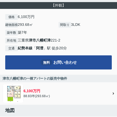
【外観】
6,100万円
価格
293.68㎡
3LDK
建物面積
間取り
築7年
築年数
三重県
津市
八幡町津
221-2
所在地
紀勢本線
「
阿漕
」駅 徒歩20分
交通
お問い合わせ
無料
津市八幡町津の一棟アパートの販売中物件
6,100万円
88.83坪(293.68㎡)
地図