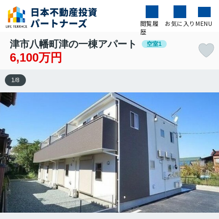
閲覧履
お気に入り
MENU
歴
津市八幡町津の一棟アパート
空室1
6,100万円
1
/
8