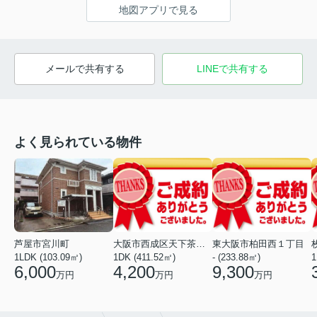
地図アプリで見る
メールで共有する
LINEで共有する
よく見られている物件
芦屋市宮川町
大阪市西成区天下茶屋東１丁目
東大阪市柏田西１丁目
1LDK (103.09㎡)
1DK (411.52㎡)
- (233.88㎡)
1
6,000
4,200
9,300
万円
万円
万円