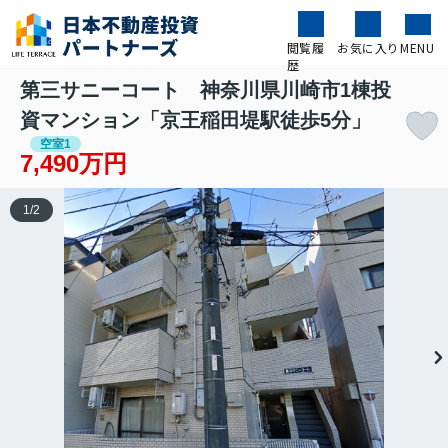
閲覧履
お気に入り
MENU
歴
第三サニーコート 神奈川県川崎市1棟投
資マンション「京王稲田堤駅徒歩5分」
空室1
7,490万円
1
/
2