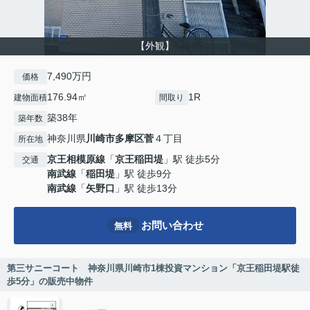
【外観】
7,490万円
価格
176.94㎡
1R
建物面積
間取り
築38年
築年数
神奈川県
川崎市多摩区
菅
４丁目
所在地
京王相模原線
「
京王稲田堤
」駅 徒歩5分
交通
南武線
「
稲田堤
」駅 徒歩9分
南武線
「
矢野口
」駅 徒歩13分
お問い合わせ
無料
第三サニーコート 神奈川県川崎市1棟投資マンション「京王稲田堤駅徒
歩5分」の販売中物件