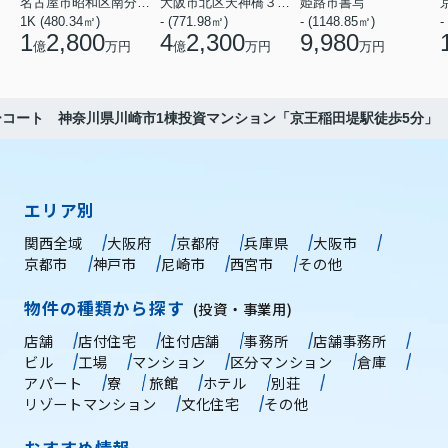
名古屋市昭和区南分町３丁目
大阪市北区天神橋３丁目
姫路市書写
1K (480.34㎡)
- (771.98㎡)
- (1148.85㎡)
-
1
2,800
4
2,300
9,980
億
万円
億
万円
万円
ーコート 神奈川県川崎市1棟投資マンション「京王稲田堤駅徒歩5分」
エリア別
関西全域
大阪府
京都府
兵庫県
大阪市
京都市
神戸市
尼崎市
西宮市
その他
物件の種類から探す
(投資・事業用)
店舗
店付住宅
住付店舗
事務所
店舗事務所
ビル
工場
マンション
区分マンション
倉庫
アパート
寮
旅館
ホテル
別荘
リゾートマンション
文化住宅
その他