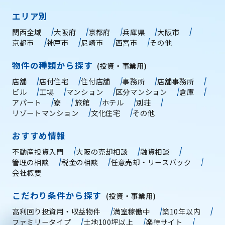
エリア別
関西全域
大阪府
京都府
兵庫県
大阪市
京都市
神戸市
尼崎市
西宮市
その他
物件の種類から探す
(投資・事業用)
店舗
店付住宅
住付店舗
事務所
店舗事務所
ビル
工場
マンション
区分マンション
倉庫
アパート
寮
旅館
ホテル
別荘
リゾートマンション
文化住宅
その他
おすすめ情報
不動産投資入門
大阪の売却相談
融資相談
管理の相談
税金の相談
任意売却・リースバック
会社概要
こだわり条件から探す
(投資・事業用)
高利回り投資用・収益物件
満室稼働中
築10年以内
ファミリータイプ
土地100坪以上
楽待サイト