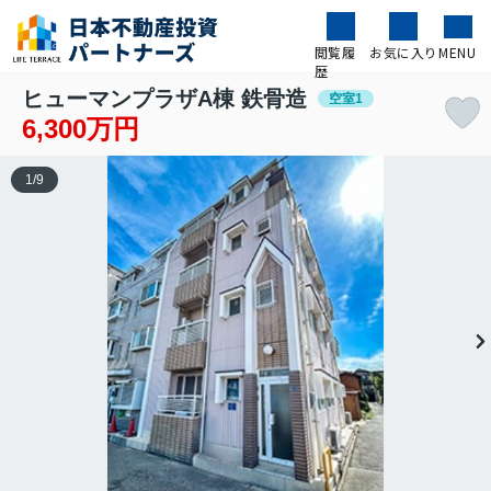
閲覧履
お気に入り
MENU
歴
ヒューマンプラザA棟 鉄骨造
空室1
6,300万円
1
/
9