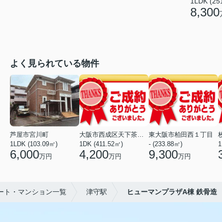
1LDK (25
8,300
よく見られている物件
芦屋市宮川町
大阪市西成区天下茶屋東１丁目
東大阪市柏田西１丁目
1LDK (103.09㎡)
1DK (411.52㎡)
- (233.88㎡)
1
6,000
4,200
9,300
万円
万円
万円
ート・マンション一覧
津守駅
ヒューマンプラザA棟 鉄骨造