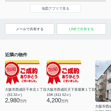
地図アプリで見る
メールで共有する
LINEで共有する
近隣の物件
大阪市西成区千本北１丁目
大阪市西成区天下茶屋東１丁目
- (53.32㎡)
1DK (411.52㎡)
2,980
4,200
万円
万円
大阪市西