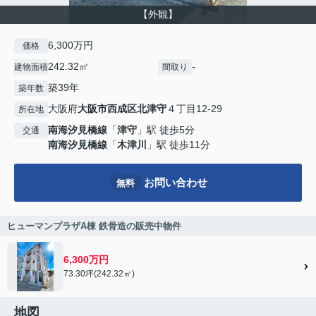
【外観】
6,300万円
価格
242.32㎡
-
建物面積
間取り
築39年
築年数
大阪府
大阪市西成区
北津守
４丁目12-29
所在地
南海汐見橋線
「
津守
」駅 徒歩5分
交通
南海汐見橋線
「
木津川
」駅 徒歩11分
お問い合わせ
無料
ヒューマンプラザA棟 鉄骨造の販売中物件
6,300万円
73.30坪(242.32㎡)
地図