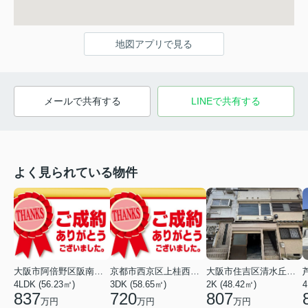
地図アプリで見る
メールで共有する
LINEで共有する
よく見られている物件
大阪市阿倍野区阪南町２丁目
京都市西京区上桂西居町
大阪市住吉区清水丘２丁目
4LDK (56.23㎡)
3DK (58.65㎡)
2K (48.42㎡)
837
720
807
万円
万円
万円