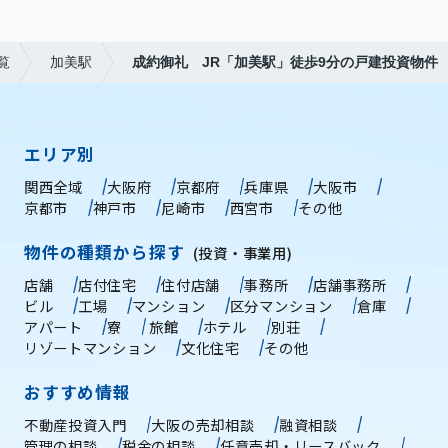
覧
加美駅
成約御礼 JR「加美駅」徒歩9分の戸建投資物件
エリア別
関西全域
大阪府
京都府
兵庫県
大阪市
京都市
神戸市
尼崎市
西宮市
その他
物件の種類から探す
(投資・事業用)
店舗
店付住宅
住付店舗
事務所
店舗事務所
ビル
工場
マンション
区分マンション
倉庫
アパート
寮
旅館
ホテル
別荘
リゾートマンション
文化住宅
その他
おすすめ情報
不動産投資入門
大阪の売却相談
融資相談
管理の相談
税金の相談
任意売却・リースバック