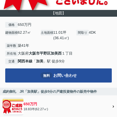
【地図】
650万円
価格
62.27㎡
11.01坪
4DK
建物面積
土地面積
間取り
(36.41㎡)
築41年
築年数
大阪府
大阪市平野区
加美西
１丁目
所在地
関西本線
「
加美
」駅 徒歩9分
交通
お問い合わせ
無料
成約御礼 JR「加美駅」徒歩9分の戸建投資物件の販売中物件
650万円
18.83坪(62.27㎡)