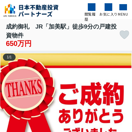
閲覧履
お気に入り
MENU
歴
成約御礼 JR「加美駅」徒歩9分の戸建投
資物件
650万円
1
/
1