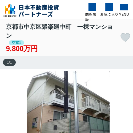
閲覧履
お気に入り
MENU
歴
京都市中京区聚楽廻中町 一棟マンショ
ン
空室1
9,800万円
1
/
1