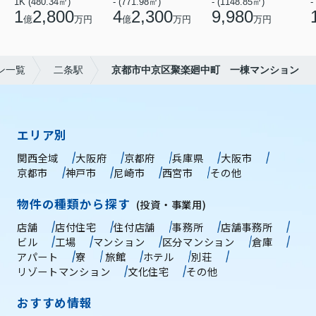
1K (480.34㎡)
- (771.98㎡)
- (1148.85㎡)
-
1
2,800
4
2,300
9,980
億
万円
億
万円
万円
ン一覧
二条駅
京都市中京区聚楽廻中町 一棟マンション
エリア別
関西全域
大阪府
京都府
兵庫県
大阪市
京都市
神戸市
尼崎市
西宮市
その他
物件の種類から探す
(投資・事業用)
店舗
店付住宅
住付店舗
事務所
店舗事務所
ビル
工場
マンション
区分マンション
倉庫
アパート
寮
旅館
ホテル
別荘
リゾートマンション
文化住宅
その他
おすすめ情報