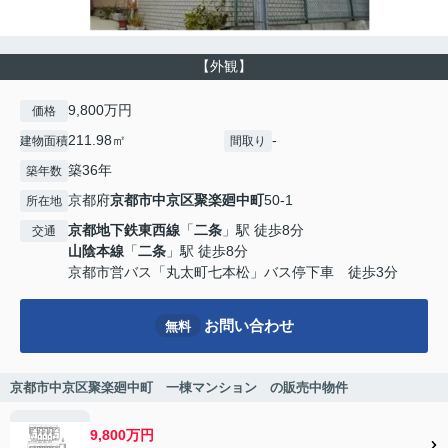
【外観】
9,800万円
価格
211.98㎡
-
建物面積
間取り
築36年
築年数
京都府
京都市中京区
聚楽廻中町
50-1
所在地
京都地下鉄東西線
「
二条
」駅 徒歩8分
交通
山陰本線
「
二条
」駅 徒歩8分
京都市営バス「丸太町七本松」バス停下車 徒歩3分
お問い合わせ
無料
京都市中京区聚楽廻中町 一棟マンション の販売中物件
9,800万円