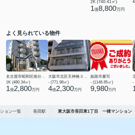
2K (740.41㎡)
1
8,800
億
万円
よく見られている物件
名古屋市昭和区南分町３丁目
大阪市北区天神橋３丁目
姫路市書写
1K (480.34㎡)
- (771.98㎡)
- (1148.85㎡)
-
1
2,800
4
2,300
9,980
億
万円
億
万円
万円
ション一覧
長田駅
東大阪市長田東1丁目 一棟マンション