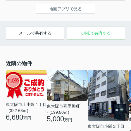
地図アプリで見る
メールで共有する
LINEで共有する
近隣の物件
東大阪市上小阪４丁目
東大阪市喜里川町
- (322.63㎡)
- (199.50㎡)
6,680
5,000
万円
万円
-
東大阪市小阪２丁目