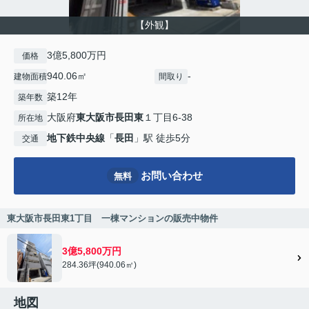
【外観】
3億5,800万円
価格
940.06㎡
-
建物面積
間取り
築12年
築年数
大阪府
東大阪市
長田東
１丁目6-38
所在地
地下鉄中央線
「
長田
」駅 徒歩5分
交通
お問い合わせ
無料
東大阪市長田東1丁目 一棟マンションの販売中物件
3億5,800万円
284.36坪(940.06㎡)
地図