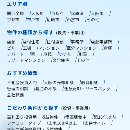
エリア別
関西全域
大阪府
京都府
兵庫県
大阪市
京都市
神戸市
尼崎市
西宮市
その他
物件の種類から探す
(投資・事業用)
店舗
店付住宅
住付店舗
事務所
店舗事務所
ビル
工場
マンション
区分マンション
倉庫
アパート
寮
旅館
ホテル
別荘
リゾートマンション
文化住宅
その他
おすすめ情報
不動産投資入門
大阪の売却相談
融資相談
管理の相談
税金の相談
任意売却・リースバック
会社概要
こだわり条件から探す
(投資・事業用)
高利回り投資用・収益物件
満室稼働中
築10年以内
ファミリータイプ
土地100坪以上
楽待サイト
大阪の新着投資用・収益物件