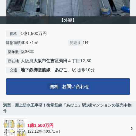
【外観】
1億1,500万円
価格
403.71㎡
1R
建物面積
間取り
築36年
築年数
大阪府
大阪市住吉区
苅田
４丁目12-30
所在地
地下鉄御堂筋線
「
あびこ
」駅 徒歩10分
交通
お問い合わせ
無料
満室・屋上防水工事済！御堂筋線「あびこ」駅1棟マンションの販売中物
件
1億1,500万円
122.12坪(403.71㎡)