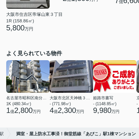
7
6,60
億
大阪市住吉区帝塚山東３丁目
1R (158.86㎡)
5,800
万円
よく見られている物件
名古屋市昭和区南分町３丁目
大阪市北区天神橋３丁目
姫路市書写
1K (480.34㎡)
- (771.98㎡)
- (1148.85㎡)
-
1
2,800
4
2,300
9,980
億
万円
億
万円
万円
駅
満室・屋上防水工事済！御堂筋線「あびこ」駅1棟マンション