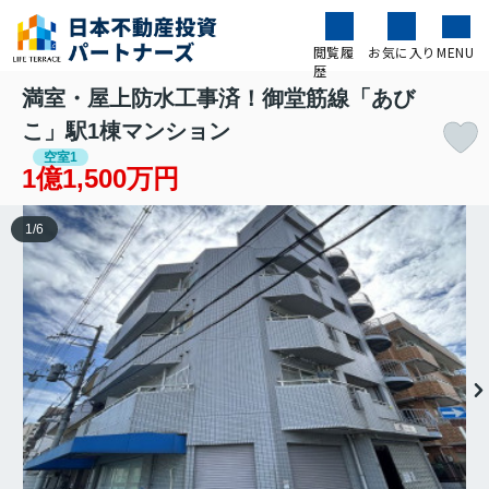
閲覧履
お気に入り
MENU
歴
満室・屋上防水工事済！御堂筋線「あび
こ」駅1棟マンション
空室1
1億1,500万円
1
/
6