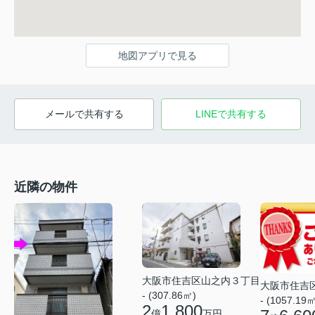
地図アプリで見る
メールで共有する
LINEで共有する
近隣の物件
大阪市住吉区山之内３丁目
大阪市住吉
- (307.86㎡)
- (1057.19㎡
2
1,800
億
万円