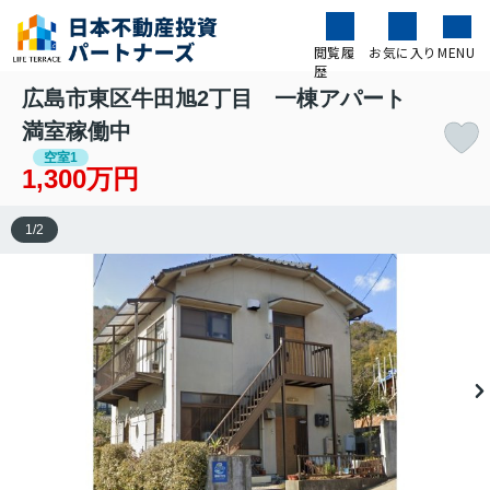
閲覧履
お気に入り
MENU
歴
広島市東区牛田旭2丁目 一棟アパート
満室稼働中
空室1
1,300万円
1
/
2