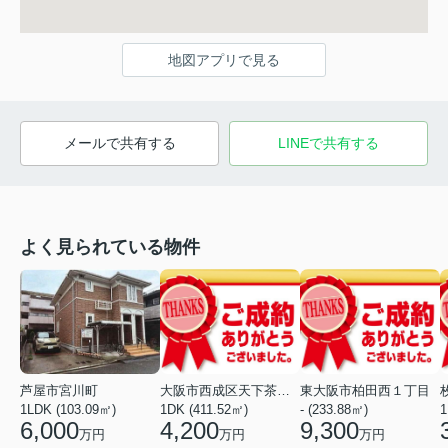
地図アプリで見る
メールで共有する
LINEで共有する
よく見られている物件
芦屋市宮川町
大阪市西成区天下茶屋東１丁目
東大阪市柏田西１丁目
1LDK (103.09㎡)
1DK (411.52㎡)
- (233.88㎡)
1
6,000
4,200
9,300
万円
万円
万円