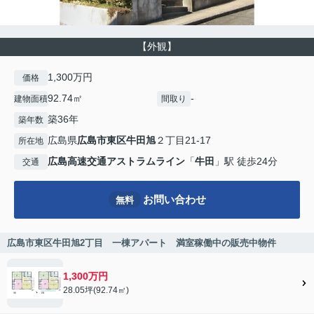
【外観】
1,300万円
価格
92.74㎡
-
建物面積
間取り
築36年
築年数
広島県
広島市東区
牛田旭
２丁目21-17
所在地
広島高速交通アストラムライン
「
牛田
」駅 徒歩24分
交通
お問い合わせ
無料
広島市東区牛田旭2丁目 一棟アパート 満室稼働中の販売中物件
1,300万円
28.05坪(92.74㎡)