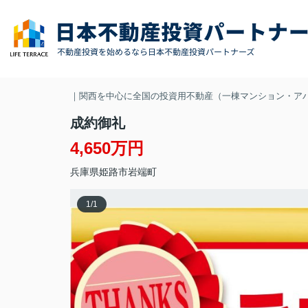
｜関西を中心に全国の投資用不動産（一棟マンション・ア
成約御礼
4,650万円
兵庫県
姫路市
岩端町
1
/
1