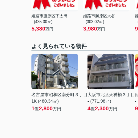
姫路市勝原区下太田
姫路市勝原区大谷
- (435.00㎡)
- (303.02㎡)
-
5,380
3,980
9
万円
万円
よく見られている物件
名古屋市昭和区南分町３丁目
大阪市北区天神橋３丁目
1K (480.34㎡)
- (771.98㎡)
-
1
2,800
4
2,300
9
億
万円
億
万円