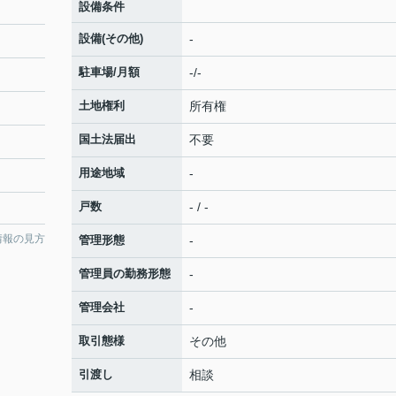
設備条件
設備(その他)
-
駐車場/月額
-/-
土地権利
所有権
国土法届出
不要
用途地域
-
戸数
- / -
情報の見方
管理形態
-
管理員の勤務形態
-
管理会社
-
取引態様
その他
引渡し
相談