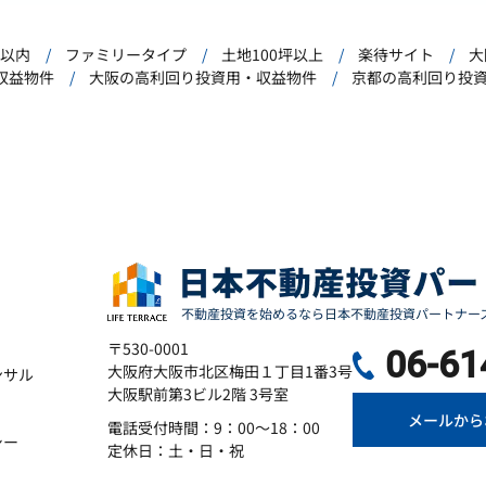
年以内
ファミリータイプ
土地100坪以上
楽待サイト
大
収益物件
大阪の高利回り投資用・収益物件
京都の高利回り投
〒530-0001
06-61
大阪府大阪市北区梅田１丁目1番3号
ンサル
大阪駅前第3ビル2階 3号室
メールから
電話受付時間：9：00～18：00
シー
定休日：土・日・祝