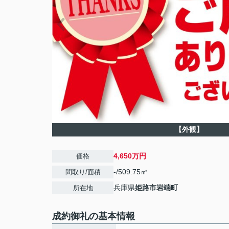
【外観】
4,650万円
価格
-/509.75㎡
間取り/面積
兵庫県
姫路市
岩端町
所在地
成約御礼の基本情報