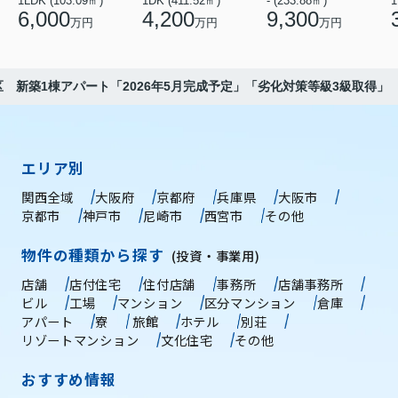
1LDK (103.09㎡)
1DK (411.52㎡)
- (233.88㎡)
1
6,000
4,200
9,300
万円
万円
万円
 新築1棟アパート「2026年5月完成予定」「劣化対策等級3級取得」
エリア別
関西全域
大阪府
京都府
兵庫県
大阪市
京都市
神戸市
尼崎市
西宮市
その他
物件の種類から探す
(投資・事業用)
店舗
店付住宅
住付店舗
事務所
店舗事務所
ビル
工場
マンション
区分マンション
倉庫
アパート
寮
旅館
ホテル
別荘
リゾートマンション
文化住宅
その他
おすすめ情報