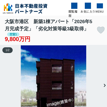
閲覧履
お気に入り
MENU
歴
大阪市港区 新築1棟アパート「2026年5
月完成予定」「劣化対策等級3級取得」
空室1
9,800万円
1
/
2