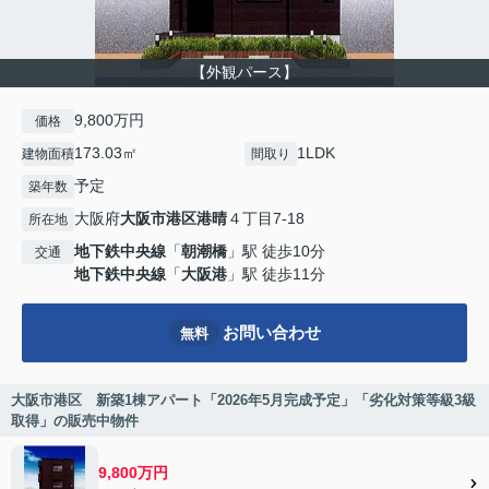
【外観パース】
9,800万円
価格
173.03㎡
1LDK
建物面積
間取り
予定
築年数
大阪府
大阪市港区
港晴
４丁目7-18
所在地
地下鉄中央線
「
朝潮橋
」駅 徒歩10分
交通
地下鉄中央線
「
大阪港
」駅 徒歩11分
お問い合わせ
無料
大阪市港区 新築1棟アパート「2026年5月完成予定」「劣化対策等級3級
取得」の販売中物件
9,800万円