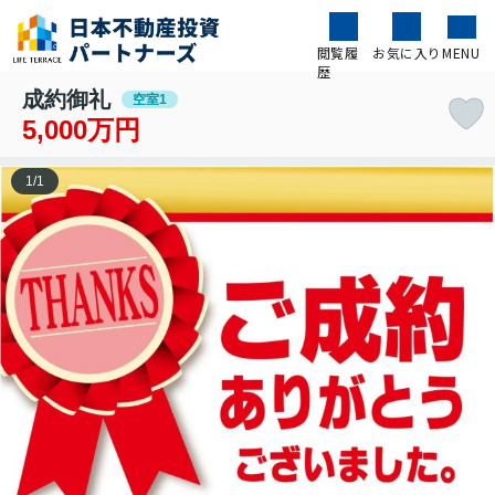
閲覧履
お気に入り
MENU
歴
成約御礼
空室1
5,000万円
1
/
1