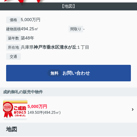
【地図】
5,000万円
価格
494.25㎡
-
建物面積
間取り
築48年
築年数
兵庫県
神戸市垂水区
清水が丘
１丁目
所在地
交通
お問い合わせ
無料
成約御礼の販売中物件
5,000万円
149.50坪(494.25㎡)
地図