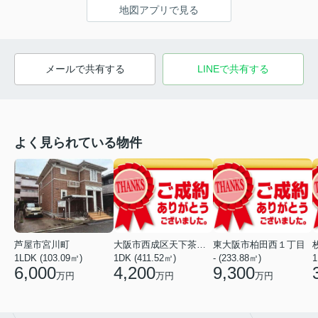
地図アプリで見る
メールで共有する
LINEで共有する
よく見られている物件
芦屋市宮川町
大阪市西成区天下茶屋東１丁目
東大阪市柏田西１丁目
1LDK (103.09㎡)
1DK (411.52㎡)
- (233.88㎡)
1
6,000
4,200
9,300
万円
万円
万円