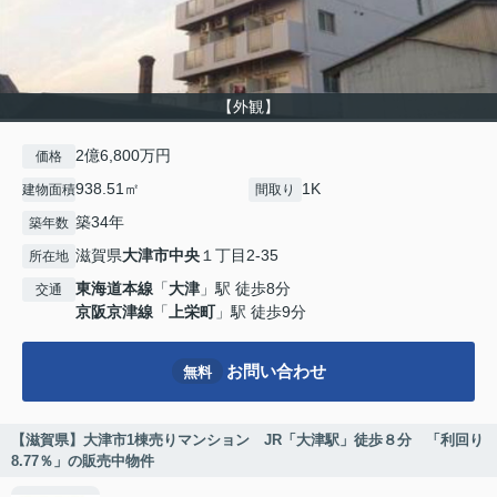
【外観】
2億6,800万円
価格
938.51㎡
1K
建物面積
間取り
築34年
築年数
滋賀県
大津市
中央
１丁目2-35
所在地
東海道本線
「
大津
」駅 徒歩8分
交通
京阪京津線
「
上栄町
」駅 徒歩9分
お問い合わせ
無料
【滋賀県】大津市1棟売りマンション JR「大津駅」徒歩８分 「利回り
8.77％」の販売中物件