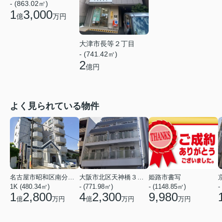
- (863.02㎡)
1
3,000
億
万円
大津市長等２丁目
- (741.42㎡)
2
億円
よく見られている物件
名古屋市昭和区南分町３丁目
大阪市北区天神橋３丁目
姫路市書写
1K (480.34㎡)
- (771.98㎡)
- (1148.85㎡)
-
1
2,800
4
2,300
9,980
億
万円
億
万円
万円