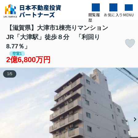
閲覧履
お気に入り
MENU
歴
【滋賀県】大津市1棟売りマンション
JR「大津駅」徒歩８分 「利回り
8.77％」
空室1
2億6,800万円
1
/
5