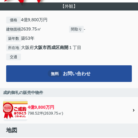
【外観】
4億9,800万円
価格
2639.75㎡
-
建物面積
間取り
築53年
築年数
大阪府
大阪市西成区
南開
１丁目
所在地
交通
お問い合わせ
無料
成約御礼の販売中物件
4億9,800万円
798.52坪(2639.75㎡)
地図