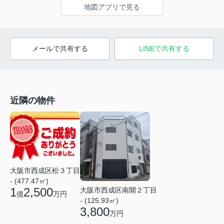
地図アプリで見る
メールで共有する
LINEで共有する
近隣の物件
大阪市西成区松３丁目
- (477.47㎡)
1
2,500
大阪市西成区南開２丁目
億
万円
- (125.93㎡)
3,800
万円