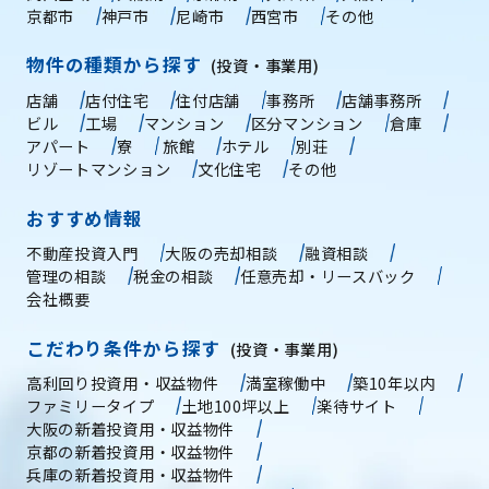
京都市
神戸市
尼崎市
西宮市
その他
物件の種類から探す
(投資・事業用)
店舗
店付住宅
住付店舗
事務所
店舗事務所
ビル
工場
マンション
区分マンション
倉庫
アパート
寮
旅館
ホテル
別荘
リゾートマンション
文化住宅
その他
おすすめ情報
不動産投資入門
大阪の売却相談
融資相談
管理の相談
税金の相談
任意売却・リースバック
会社概要
こだわり条件から探す
(投資・事業用)
高利回り投資用・収益物件
満室稼働中
築10年以内
ファミリータイプ
土地100坪以上
楽待サイト
大阪の新着投資用・収益物件
京都の新着投資用・収益物件
兵庫の新着投資用・収益物件