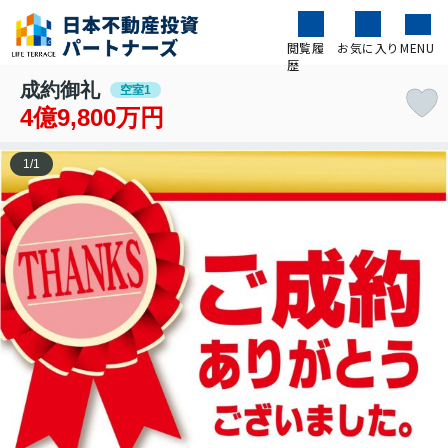
閲覧履
お気に入り
MENU
歴
成約御礼
空室1
4億9,800万円
1
/
1