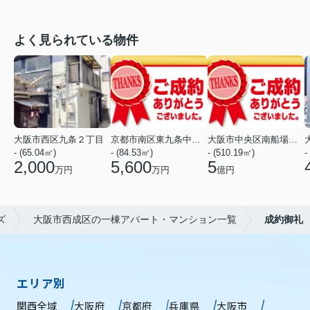
よく見られている物件
大阪市西区九条２丁目
京都市南区東九条中御霊町
大阪市中央区南船場１丁目
- (65.04㎡)
- (84.53㎡)
- (510.19㎡)
-
2,000
5,600
5
万円
万円
億円
ズ
大阪市西成区の一棟アパート・マンション一覧
成約御礼
エリア別
関西全域
大阪府
京都府
兵庫県
大阪市