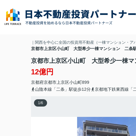
｜関西を中心に全国の投資用不動産（一棟マンション・ア
京都市上京区小山町 大型希少一棟マンション 二
京都市上京区小山町 大型希少一棟
12億円
京都府
京都市上京区
小山町
899
山陰本線「二条」駅徒歩12分
京都地下鉄東西線「二
1
/
6