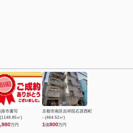
姫路市書写
京都市南区吉祥院石原西町
 (1148.85㎡)
- (464.52㎡)
,980
1
800
万円
億
万円