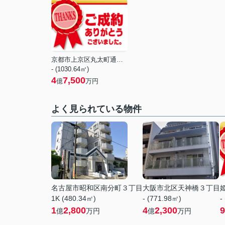
京都市上京区丸太町通大宮西入一町目
- (1030.64㎡)
4
7,500
億
万円
よく見られている物件
名古屋市昭和区南分町３丁目
大阪市北区天神橋３丁目
1K (480.34㎡)
- (771.98㎡)
-
1
2,800
4
2,300
9
億
万円
億
万円