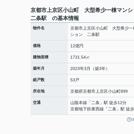
京都市上京区小山町 大型希少一棟マン
二条駅 の基本情報
物件名
京都市上京区小山町 大型希少一
ション 二条駅
価格
12億円
建物面積
1731.54㎡
築年月
2023年3月（築3年）
総戸数
53戸
所在地
京都府
京都市上京区
小山町
899
交通
山陰本線
「
二条
」駅 徒歩12分
京都地下鉄東西線
「
二条
」駅 徒歩