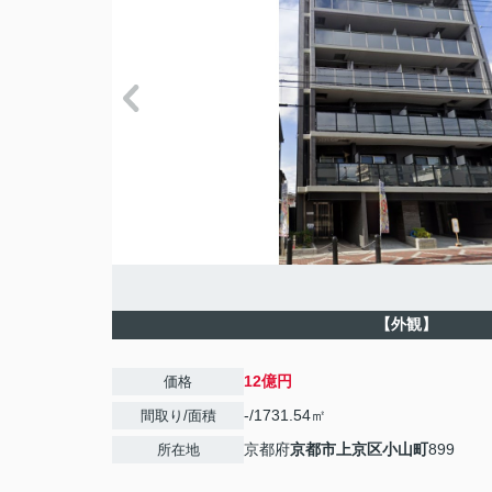
【外観】
12億円
価格
-/1731.54㎡
間取り/面積
京都府
京都市上京区
小山町
899
所在地