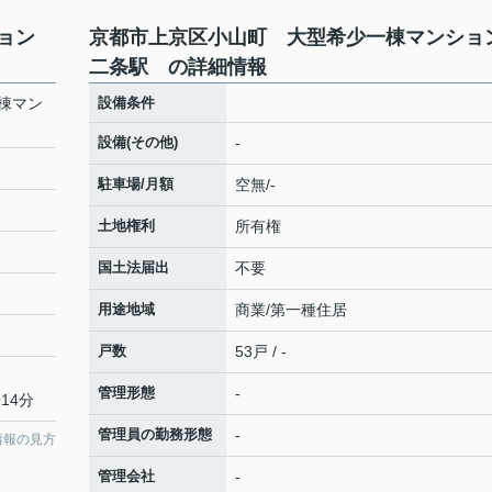
ション
京都市上京区小山町 大型希少一棟マンシ
二条駅 の詳細情報
棟マン
設備条件
設備(その他)
-
駐車場/月額
空無/-
土地権利
所有権
国土法届出
不要
用途地域
商業/第一種住居
戸数
53戸 / -
管理形態
-
14分
管理員の勤務形態
-
情報の見方
管理会社
-