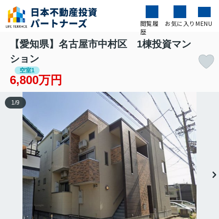
閲覧履
お気に入り
MENU
歴
【愛知県】名古屋市中村区 1棟投資マン
ション
空室1
6,800万円
1
/
9