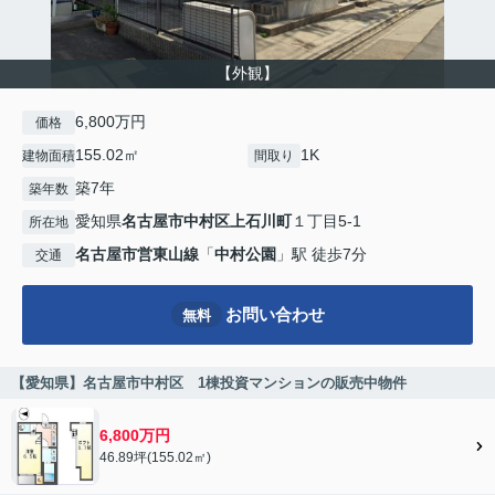
【外観】
6,800万円
価格
155.02㎡
1K
建物面積
間取り
築7年
築年数
愛知県
名古屋市中村区
上石川町
１丁目5-1
所在地
名古屋市営東山線
「
中村公園
」駅 徒歩7分
交通
お問い合わせ
無料
【愛知県】名古屋市中村区 1棟投資マンションの販売中物件
6,800万円
46.89坪(155.02㎡)