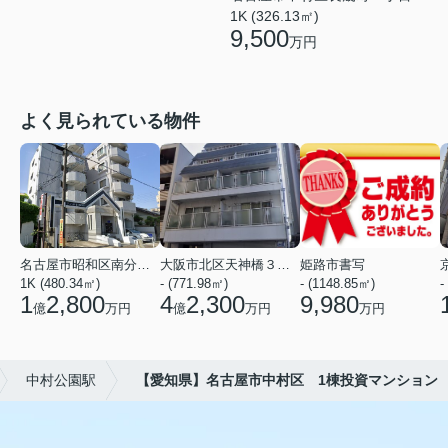
1K (326.13㎡)
9,500
万円
よく見られている物件
名古屋市昭和区南分町３丁目
大阪市北区天神橋３丁目
姫路市書写
1K (480.34㎡)
- (771.98㎡)
- (1148.85㎡)
-
1
2,800
4
2,300
9,980
億
万円
億
万円
万円
中村公園駅
【愛知県】名古屋市中村区 1棟投資マンション