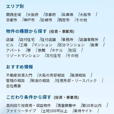
エリア別
関西全域
大阪府
京都府
兵庫県
大阪市
京都市
神戸市
尼崎市
西宮市
その他
物件の種類から探す
(投資・事業用)
店舗
店付住宅
住付店舗
事務所
店舗事務所
ビル
工場
マンション
区分マンション
倉庫
アパート
寮
旅館
ホテル
別荘
リゾートマンション
文化住宅
その他
おすすめ情報
不動産投資入門
大阪の売却相談
融資相談
管理の相談
税金の相談
任意売却・リースバック
会社概要
こだわり条件から探す
(投資・事業用)
高利回り投資用・収益物件
満室稼働中
築10年以内
ファミリータイプ
土地100坪以上
楽待サイト