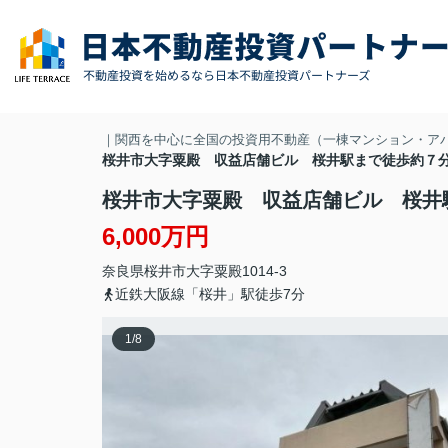
｜関西を中心に全国の投資用不動産（一棟マンション・ア
桜井市大字粟殿 収益店舗ビル 桜井駅まで徒歩約
桜井市大字粟殿 収益店舗ビル 桜
6,000万円
奈良県
桜井市
大字粟殿
1014-3
近鉄大阪線「桜井」駅徒歩7分
1
/
8