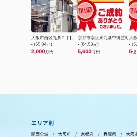
大阪市西区九条２丁目
京都市南区東九条中御霊町
大
- (65.04㎡)
- (84.53㎡)
- (
2,000
5,600
5
万円
万円
億
エリア別
関西全域
大阪府
京都府
兵庫県
大阪