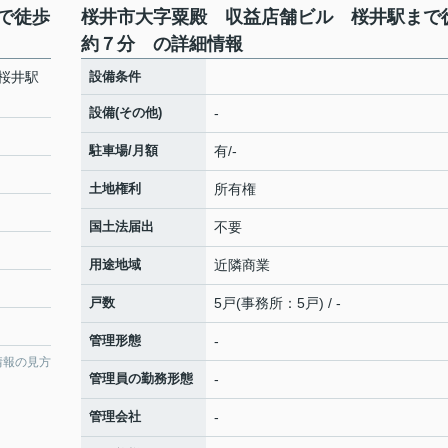
で徒歩
桜井市大字粟殿 収益店舗ビル 桜井駅まで
約７分 の詳細情報
桜井駅
設備条件
設備(その他)
-
駐車場/月額
有/-
土地権利
所有権
国土法届出
不要
用途地域
近隣商業
戸数
5戸(事務所：5戸) / -
管理形態
-
情報の見方
管理員の勤務形態
-
管理会社
-