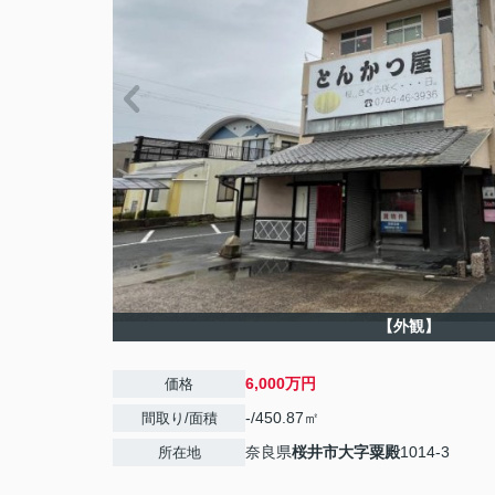
【外観】
6,000万円
価格
-/450.87㎡
間取り/面積
奈良県
桜井市
大字粟殿
1014-3
所在地