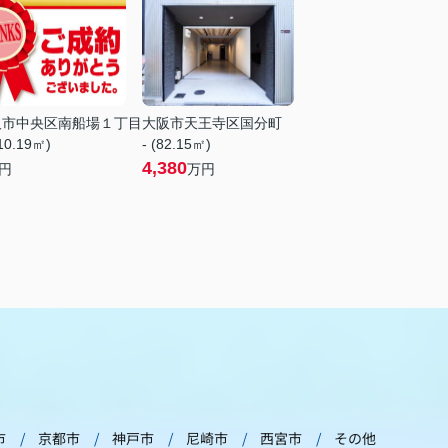
阪市中央区南船場１丁目
大阪市天王寺区国分町
510.19㎡)
- (82.15㎡)
4,380
円
万円
市
京都市
神戸市
尼崎市
西宮市
その他