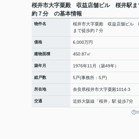
桜井市大字粟殿 収益店舗ビル 桜井駅ま
約７分 の基本情報
物件名
桜井市大字粟殿 収益店舗ビル 
まで徒歩約７分
価格
6,000万円
建物面積
450.87㎡
築年月
1976年11月（築49年）
総戸数
5戸(事務所：5戸)
所在地
奈良県
桜井市
大字粟殿
1014-3
交通
近鉄大阪線
「
桜井
」駅 徒歩7分