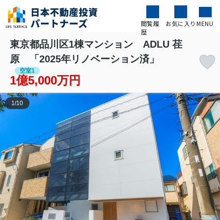
閲覧履
お気に入り
MENU
歴
東京都品川区1棟マンション ADLU 荏
原 「2025年リノベーション済」
空室1
1億5,000万円
1
/
10