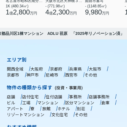
名古屋市昭和区南分町３丁目
大阪市北区天神橋３丁目
姫路市書写
1K (480.34㎡)
- (771.98㎡)
- (1148.85㎡)
-
1
2,800
4
2,300
9,980
億
万円
億
万円
万円
京都品川区1棟マンション ADLU 荏原 「2025年リノベーション済」
エリア別
関西全域
大阪府
京都府
兵庫県
大阪市
京都市
神戸市
尼崎市
西宮市
その他
物件の種類から探す
(投資・事業用)
店舗
店付住宅
住付店舗
事務所
店舗事務所
ビル
工場
マンション
区分マンション
倉庫
アパート
寮
旅館
ホテル
別荘
リゾートマンション
文化住宅
その他