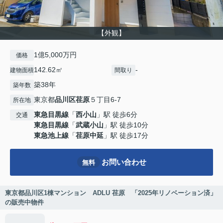
【外観】
1億5,000万円
価格
142.62㎡
-
建物面積
間取り
築38年
築年数
東京都
品川区
荏原
５丁目6-7
所在地
東急目黒線
「
西小山
」駅 徒歩6分
交通
東急目黒線
「
武蔵小山
」駅 徒歩10分
東急池上線
「
荏原中延
」駅 徒歩17分
お問い合わせ
無料
東京都品川区1棟マンション ADLU 荏原 「2025年リノベーション済」
の販売中物件