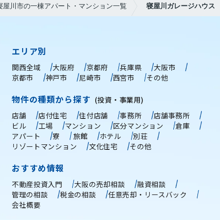
寝屋川市の一棟アパート・マンション一覧
寝屋川ガレージハウス
エリア別
関西全域
大阪府
京都府
兵庫県
大阪市
京都市
神戸市
尼崎市
西宮市
その他
物件の種類から探す
(投資・事業用)
店舗
店付住宅
住付店舗
事務所
店舗事務所
ビル
工場
マンション
区分マンション
倉庫
アパート
寮
旅館
ホテル
別荘
リゾートマンション
文化住宅
その他
おすすめ情報
不動産投資入門
大阪の売却相談
融資相談
管理の相談
税金の相談
任意売却・リースバック
会社概要