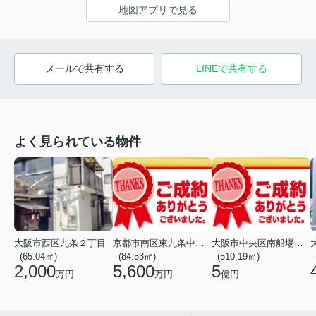
地図アプリで見る
メールで共有する
LINEで共有する
よく見られている物件
大阪市西区九条２丁目
京都市南区東九条中御霊町
大阪市中央区南船場１丁目
- (65.04㎡)
- (84.53㎡)
- (510.19㎡)
-
2,000
5,600
5
万円
万円
億円