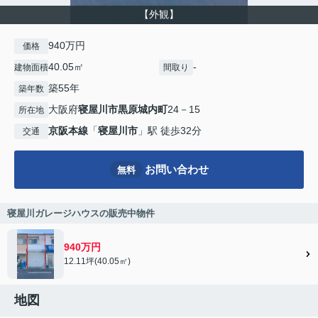
【外観】
940万円
価格
40.05㎡
-
建物面積
間取り
築55年
築年数
大阪府
寝屋川市
黒原城内町
24－15
所在地
京阪本線
「
寝屋川市
」駅 徒歩32分
交通
お問い合わせ
無料
寝屋川ガレージハウスの販売中物件
940万円
12.11坪(40.05㎡)
地図