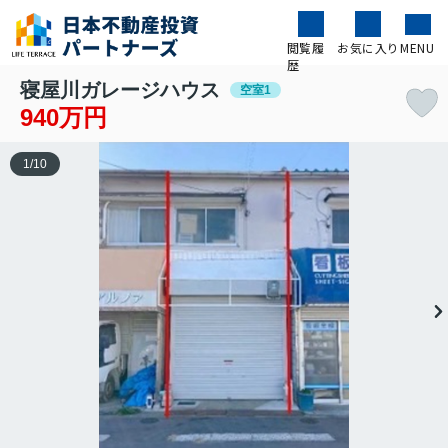
閲覧履
お気に入り
MENU
歴
寝屋川ガレージハウス
空室1
940万円
1
/
10