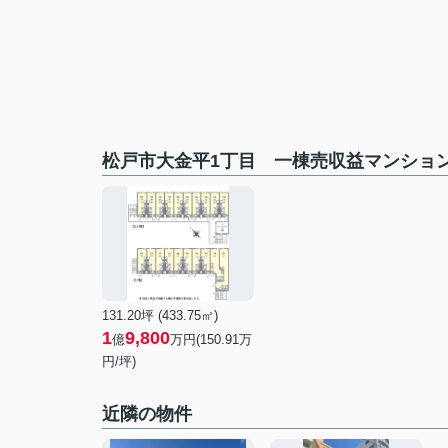
松戸市大金平1丁目 一棟売収益マンショ
131.20坪 (433.75㎡)
1
9,800
億
万円(150.91万
円/坪)
近隣の物件