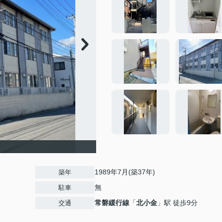
1989年7月(築37年)
築年
無
駐車
常磐緩行線
「
北小金
」駅 徒歩9分
交通