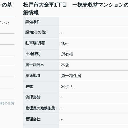
ンの基
松戸市大金平1丁目 一棟売収益マンション
細情報
マンシ
設備条件
設備(その他)
-
駐車場/月額
無/-
土地権利
所有権
国土法届出
不要
用途地域
第一種住居
戸数
30戸 / -
管理形態
-
情報の見方
管理員の勤務形態
-
管理会社
-