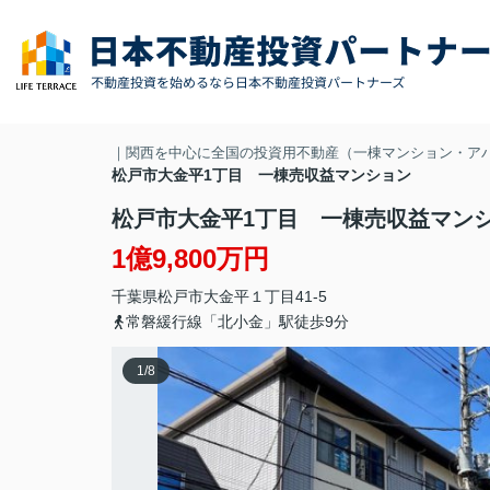
｜関西を中心に全国の投資用不動産（一棟マンション・ア
松戸市大金平1丁目 一棟売収益マンション
松戸市大金平1丁目 一棟売収益マン
1億9,800万円
千葉県
松戸市
大金平
１丁目41-5
常磐緩行線「北小金」駅徒歩9分
1
/
8