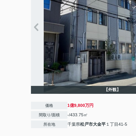
【外観】
1億9,800万円
価格
-/433.75㎡
間取り/面積
千葉県
松戸市
大金平
１丁目41-5
所在地