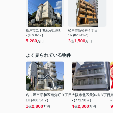
松戸市二十世紀が丘萩町
松戸市新松戸４丁目
- (169.02㎡)
1R (828.41㎡)
5,280
3
1,500
万円
億
万円
よく見られている物件
名古屋市昭和区南分町３丁目
大阪市北区天神橋３丁目
1K (480.34㎡)
- (771.98㎡)
-
1
2,800
4
2,300
9
億
万円
億
万円