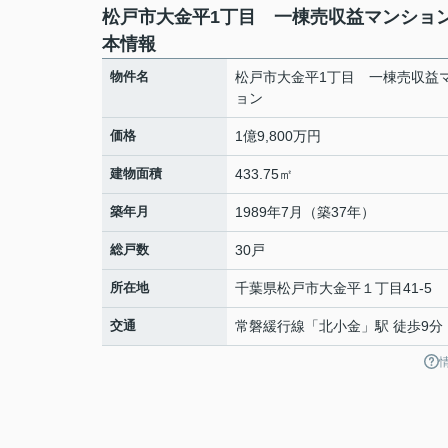
松戸市大金平1丁目 一棟売収益マンショ
本情報
物件名
松戸市大金平1丁目 一棟売収益
ョン
価格
1億9,800万円
建物面積
433.75㎡
築年月
1989年7月（築37年）
総戸数
30戸
所在地
千葉県
松戸市
大金平
１丁目41-5
交通
常磐緩行線
「
北小金
」駅 徒歩9分