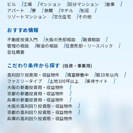
ビル
工場
マンション
区分マンション
倉庫
アパート
寮
旅館
ホテル
別荘
リゾートマンション
文化住宅
その他
おすすめ情報
不動産投資入門
大阪の売却相談
融資相談
管理の相談
税金の相談
任意売却・リースバック
会社概要
こだわり条件から探す
(投資・事業用)
高利回り投資用・収益物件
満室稼働中
築10年以内
ファミリータイプ
土地100坪以上
楽待サイト
大阪の新着投資用・収益物件
京都の新着投資用・収益物件
兵庫の新着投資用・収益物件
大阪の高利回り投資用・収益物件
京都の高利回り投資用・収益物件
兵庫の高利回り投資用・収益物件