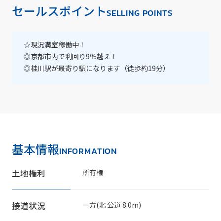
セールスポイント
SELLING POINTS
☆現況満室稼働中！
◎京都市内で利回り9％越え！
◎桂川駅が最寄り駅になります（徒歩約19分）
基本情報
INFORMATION
土地権利
所有権
接道状況
一方(北 公道 8.0m)