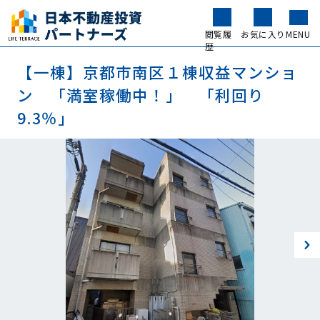
閲覧履
お気に入り
MENU
歴
【一棟】京都市南区１棟収益マンショ
ン 「満室稼働中！」 「利回り
9.3％」