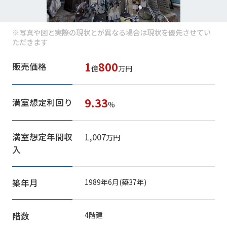
※写真や図と実際の現状とが異なる場合は現状を優先させてい
ただきます
1
800
販売価格
億
万円
9.33
満室想定利回り
%
満室想定年間収
1,007
万円
入
築年月
1989年6月(築37年)
階数
4階建