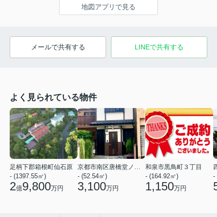
地図アプリで見る
メールで共有する
LINEで共有する
よく見られている物件
足柄下郡箱根町仙石原
京都市南区唐橋堂ノ前町
和泉市黒鳥町３丁目
- (1397.55㎡)
- (52.54㎡)
- (164.92㎡)
-
2
9,800
3,100
1,150
億
万円
万円
万円