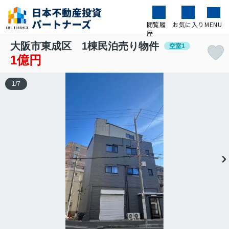
閲覧履
お気に入り
MENU
歴
大阪市東成区 1棟民泊売り物件
空室1
1億円
1
/
7