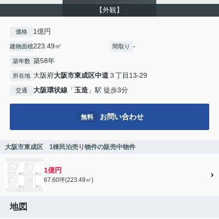
【外観】
1億円
価格
223.49㎡
-
建物面積
間取り
築58年
築年数
大阪府
大阪市東成区
中道
３丁目13-29
所在地
大阪環状線
「
玉造
」駅 徒歩3分
交通
お問い合わせ
無料
大阪市東成区 1棟民泊売り物件の販売中物件
1億円
67.60坪(223.49㎡)
地図