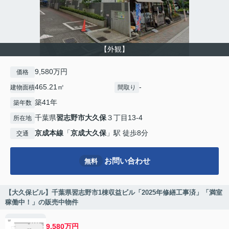
【外観】
9,580万円
価格
465.21㎡
-
建物面積
間取り
築41年
築年数
千葉県
習志野市
大久保
３丁目13-4
所在地
京成本線
「
京成大久保
」駅 徒歩8分
交通
お問い合わせ
無料
【大久保ビル】千葉県習志野市1棟収益ビル「2025年修繕工事済」「満室
稼働中！」の販売中物件
9,580万円