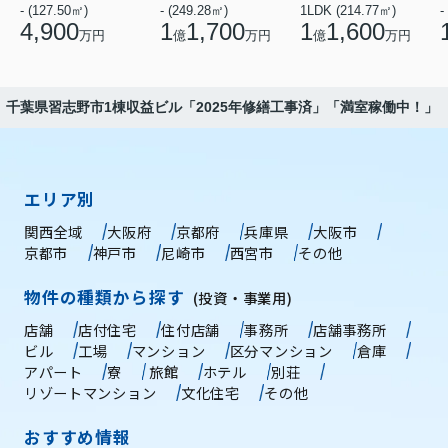
- (127.50㎡)
- (249.28㎡)
1LDK (214.77㎡)
-
4,900
1
1,700
1
1,600
万円
億
万円
億
万円
】千葉県習志野市1棟収益ビル「2025年修繕工事済」「満室稼働中！」
エリア別
関西全域
大阪府
京都府
兵庫県
大阪市
京都市
神戸市
尼崎市
西宮市
その他
物件の種類から探す
(投資・事業用)
店舗
店付住宅
住付店舗
事務所
店舗事務所
ビル
工場
マンション
区分マンション
倉庫
アパート
寮
旅館
ホテル
別荘
リゾートマンション
文化住宅
その他
おすすめ情報