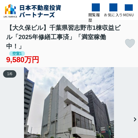
閲覧履
お気に入り
MENU
歴
【大久保ビル】千葉県習志野市1棟収益ビ
ル「2025年修繕工事済」「満室稼働
中！」
空室1
9,580万円
1
/
6