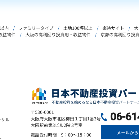
年以内
ファミリータイプ
土地100坪以上
楽待サイト
大
収益物件
大阪の高利回り投資用・収益物件
京都の高利回り投
〒530-0001
06-61
大阪府大阪市北区梅田１丁目1番3号
ンサル
大阪駅前第3ビル2階 3号室
メールから
電話受付時間：9：00～18：00
シー