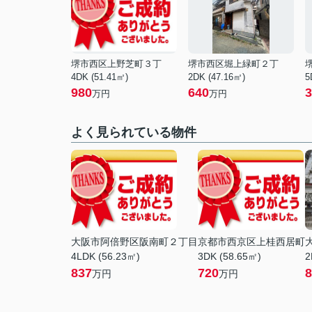
堺市西区上野芝町３丁
堺市西区堀上緑町２丁
4DK (51.41㎡)
2DK (47.16㎡)
5
980
640
3
万円
万円
よく見られている物件
大阪市阿倍野区阪南町２丁目
京都市西京区上桂西居町
4LDK (56.23㎡)
3DK (58.65㎡)
2
837
720
8
万円
万円