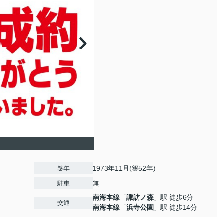
1973年11月(築52年)
築年
無
駐車
南海本線
「
諏訪ノ森
」駅 徒歩6分
交通
南海本線
「
浜寺公園
」駅 徒歩14分