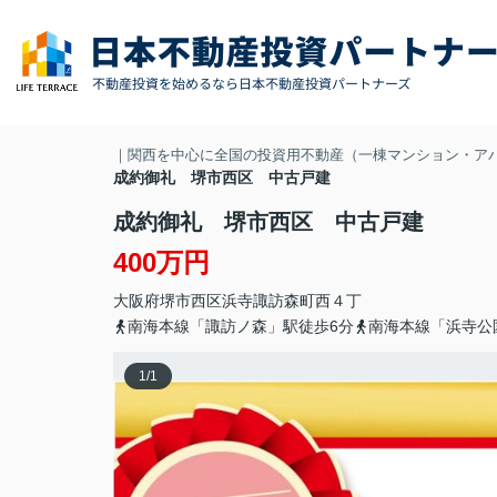
｜関西を中心に全国の投資用不動産（一棟マンション・ア
成約御礼 堺市西区 中古戸建
成約御礼 堺市西区 中古戸建
400万円
大阪府
堺市西区
浜寺諏訪森町西
４丁
南海本線「諏訪ノ森」駅徒歩6分
南海本線「浜寺公
1
/
1