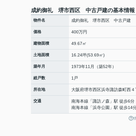
成約御礼 堺市西区 中古戸建の基本情報
物件名
成約御礼 堺市西区 中古戸建
価格
400万円
建物面積
49.67㎡
土地面積
16.24坪(53.69㎡)
築年月
1973年11月（築52年）
総戸数
1戸
所在地
大阪府
堺市西区
浜寺諏訪森町西
４
交通
南海本線
「
諏訪ノ森
」駅 徒歩6分
南海本線
「
浜寺公園
」駅 徒歩14