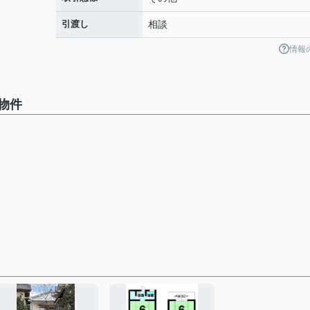
引渡し
相談
情報
物件