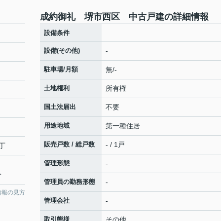
成約御礼 堺市西区 中古戸建の詳細情報
設備条件
設備(その他)
-
駐車場/月額
無/-
土地権利
所有権
国土法届出
不要
用途地域
第一種住居
販売戸数 / 総戸数
- / 1戸
丁
管理形態
-
分
管理員の勤務形態
-
情報の見方
管理会社
-
取引態様
その他