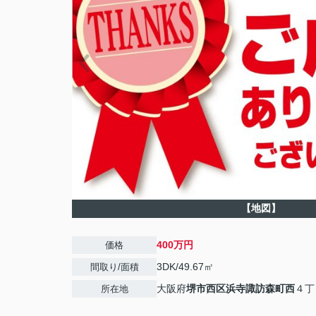
【地図】
400万円
価格
3DK/49.67㎡
間取り/面積
大阪府
堺市西区
浜寺諏訪森町西
４丁
所在地