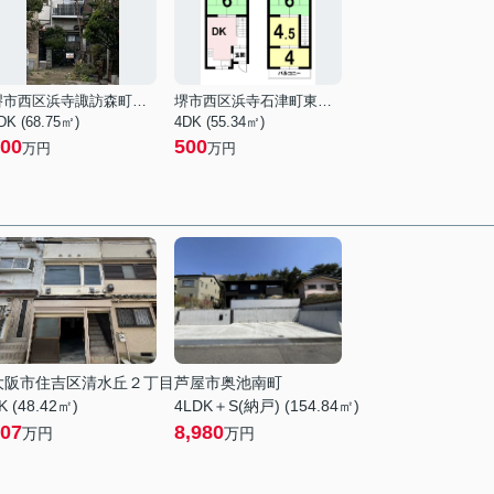
堺市西区浜寺諏訪森町中１丁
堺市西区浜寺石津町東３丁
DK (68.75㎡)
4DK (55.34㎡)
00
500
万円
万円
大阪市住吉区清水丘２丁目
芦屋市奥池南町
K (48.42㎡)
4LDK＋S(納戸) (154.84㎡)
07
8,980
万円
万円