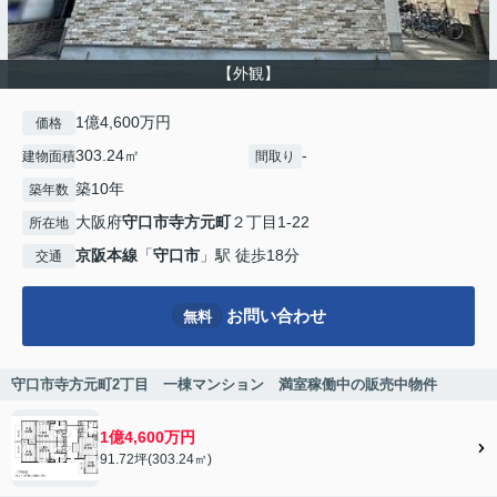
【外観】
1億4,600万円
価格
303.24㎡
-
建物面積
間取り
築10年
築年数
大阪府
守口市
寺方元町
２丁目1-22
所在地
京阪本線
「
守口市
」駅 徒歩18分
交通
お問い合わせ
無料
守口市寺方元町2丁目 一棟マンション 満室稼働中の販売中物件
1億4,600万円
91.72坪(303.24㎡)