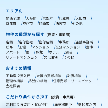
エリア別
関西全域
大阪府
京都府
兵庫県
大阪市
京都市
神戸市
尼崎市
西宮市
その他
物件の種類から探す
(投資・事業用)
店舗
店付住宅
住付店舗
事務所
店舗事務所
ビル
工場
マンション
区分マンション
倉庫
アパート
寮
旅館
ホテル
別荘
リゾートマンション
文化住宅
その他
おすすめ情報
不動産投資入門
大阪の売却相談
融資相談
管理の相談
税金の相談
任意売却・リースバック
会社概要
こだわり条件から探す
(投資・事業用)
高利回り投資用・収益物件
満室稼働中
築10年以内