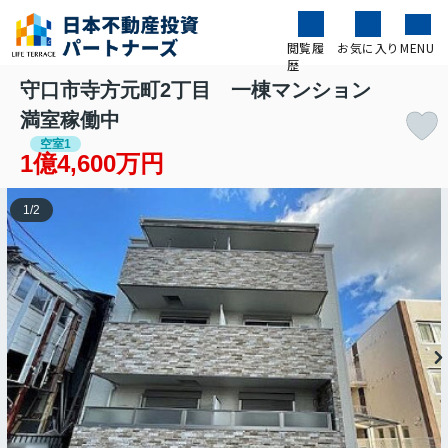
閲覧履
お気に入り
MENU
歴
守口市寺方元町2丁目 一棟マンション
満室稼働中
空室1
1億4,600万円
1
/
2