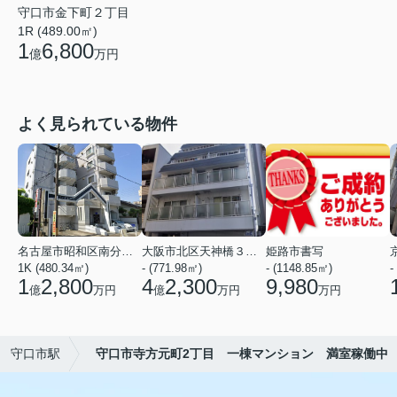
守口市金下町２丁目
1R (489.00㎡)
1
6,800
億
万円
よく見られている物件
名古屋市昭和区南分町３丁目
大阪市北区天神橋３丁目
姫路市書写
1K (480.34㎡)
- (771.98㎡)
- (1148.85㎡)
-
1
2,800
4
2,300
9,980
億
万円
億
万円
万円
守口市駅
守口市寺方元町2丁目 一棟マンション 満室稼働中