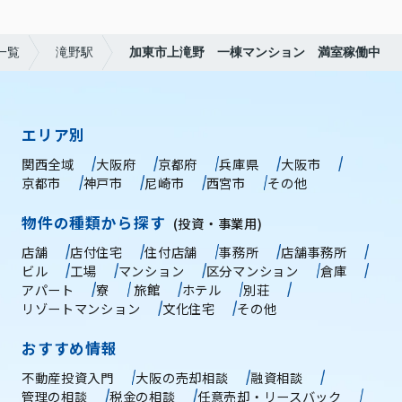
一覧
滝野駅
加東市上滝野 一棟マンション 満室稼働中
エリア別
関西全域
大阪府
京都府
兵庫県
大阪市
京都市
神戸市
尼崎市
西宮市
その他
物件の種類から探す
(投資・事業用)
店舗
店付住宅
住付店舗
事務所
店舗事務所
ビル
工場
マンション
区分マンション
倉庫
アパート
寮
旅館
ホテル
別荘
リゾートマンション
文化住宅
その他
おすすめ情報
不動産投資入門
大阪の売却相談
融資相談
管理の相談
税金の相談
任意売却・リースバック