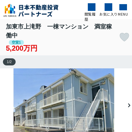
閲覧履
お気に入り
MENU
歴
加東市上滝野 一棟マンション 満室稼
働中
空室1
5,200万円
1
/
2