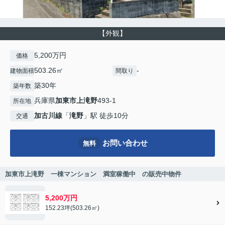
【外観】
5,200万円
価格
503.26㎡
-
建物面積
間取り
築30年
築年数
兵庫県
加東市
上滝野
493-1
所在地
加古川線
「
滝野
」駅 徒歩10分
交通
お問い合わせ
無料
加東市上滝野 一棟マンション 満室稼働中 の販売中物件
5,200万円
152.23坪(503.26㎡)