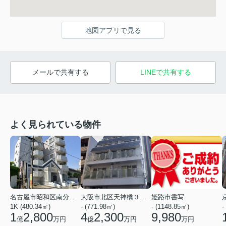
地図アプリで見る
メールで共有する
LINEで共有する
よく見られている物件
名古屋市昭和区南分町３丁目
大阪市北区天神橋３丁目
姫路市書写
1K (480.34㎡)
- (771.98㎡)
- (1148.85㎡)
-
1
2,800
4
2,300
9,980
億
万円
億
万円
万円