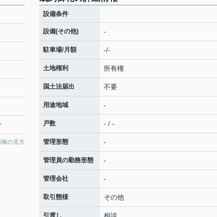
設備条件
設備(その他)
-
駐車場/月額
-/-
土地権利
所有権
国土法届出
不要
用途地域
-
戸数
- / -
分
管理形態
-
情報の見方
管理員の勤務形態
-
管理会社
-
取引態様
その他
引渡し
相談