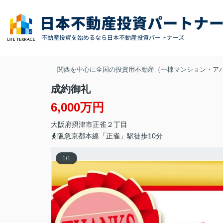
｜関西を中心に全国の投資用不動産（一棟マンション・ア
成約御礼
6,000万円
大阪府
摂津市
正雀
２丁目
阪急京都本線「正雀」駅徒歩10分
1
/
1