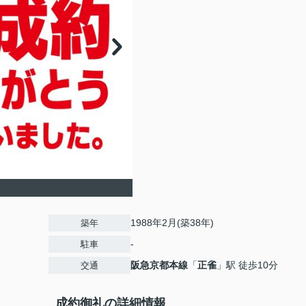
1988年2月(築38年)
築年
-
駐車
阪急京都本線
「
正雀
」駅 徒歩10分
交通
成約御礼の詳細情報