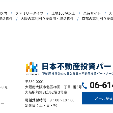
年以内
ファミリータイプ
土地100坪以上
楽待サイト
大
収益物件
大阪の高利回り投資用・収益物件
京都の高利回り投
〒530-0001
06-61
大阪府大阪市北区梅田１丁目1番3号
ンサル
大阪駅前第3ビル2階 3号室
メールから
電話受付時間：9：00～18：00
シー
定休日：土・日・祝