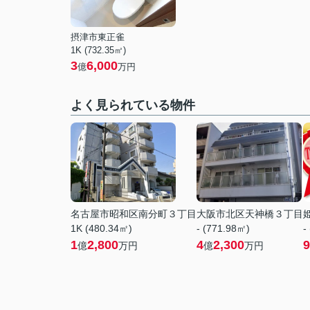
摂津市東正雀
1K (732.35㎡)
3
6,000
億
万円
よく見られている物件
名古屋市昭和区南分町３丁目
大阪市北区天神橋３丁目
1K (480.34㎡)
- (771.98㎡)
-
1
2,800
4
2,300
9
億
万円
億
万円