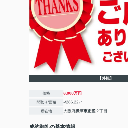
【外観】
6,000万円
価格
-/286.22㎡
間取り/面積
大阪府
摂津市
正雀
２丁目
所在地
成約御礼の基本情報