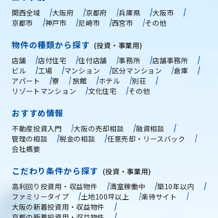
関西全域
大阪府
京都府
兵庫県
大阪市
京都市
神戸市
尼崎市
西宮市
その他
物件の種類から探す
(投資・事業用)
店舗
店付住宅
住付店舗
事務所
店舗事務所
ビル
工場
マンション
区分マンション
倉庫
アパート
寮
旅館
ホテル
別荘
リゾートマンション
文化住宅
その他
おすすめ情報
不動産投資入門
大阪の売却相談
融資相談
管理の相談
税金の相談
任意売却・リースバック
会社概要
こだわり条件から探す
(投資・事業用)
高利回り投資用・収益物件
満室稼働中
築10年以内
ファミリータイプ
土地100坪以上
楽待サイト
大阪の新着投資用・収益物件
京都の新着投資用・収益物件