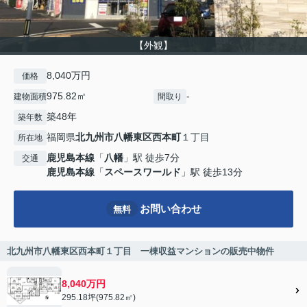
【外観】
8,040万円
価格
975.82㎡
-
建物面積
間取り
築48年
築年数
福岡県
北九州市八幡東区
西本町
１丁目
所在地
鹿児島本線
「
八幡
」駅 徒歩7分
交通
鹿児島本線
「
スペースワールド
」駅 徒歩13分
お問い合わせ
無料
北九州市八幡東区西本町１丁目 一棟収益マンションの販売中物件
8,040万円
295.18坪(975.82㎡)