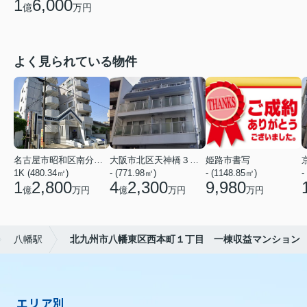
1
6,000
億
万円
よく見られている物件
名古屋市昭和区南分町３丁目
大阪市北区天神橋３丁目
姫路市書写
1K (480.34㎡)
- (771.98㎡)
- (1148.85㎡)
-
1
2,800
4
2,300
9,980
億
万円
億
万円
万円
八幡駅
北九州市八幡東区西本町１丁目 一棟収益マンション
エリア別