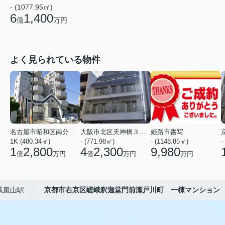
- (1077.95㎡)
6
1,400
億
万円
よく見られている物件
名古屋市昭和区南分町３丁目
大阪市北区天神橋３丁目
姫路市書写
1K (480.34㎡)
- (771.98㎡)
- (1148.85㎡)
-
1
2,800
4
2,300
9,980
億
万円
億
万円
万円
峨嵐山駅
京都市右京区嵯峨釈迦堂門前瀬戸川町 一棟マンション