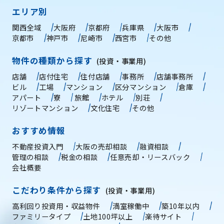
エリア別
関西全域
大阪府
京都府
兵庫県
大阪市
京都市
神戸市
尼崎市
西宮市
その他
物件の種類から探す
(投資・事業用)
店舗
店付住宅
住付店舗
事務所
店舗事務所
ビル
工場
マンション
区分マンション
倉庫
アパート
寮
旅館
ホテル
別荘
リゾートマンション
文化住宅
その他
おすすめ情報
不動産投資入門
大阪の売却相談
融資相談
管理の相談
税金の相談
任意売却・リースバック
会社概要
こだわり条件から探す
(投資・事業用)
高利回り投資用・収益物件
満室稼働中
築10年以内
ファミリータイプ
土地100坪以上
楽待サイト