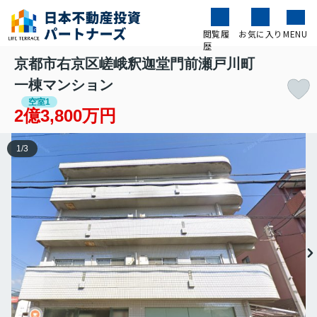
閲覧履
お気に入り
MENU
歴
京都市右京区嵯峨釈迦堂門前瀬戸川町
一棟マンション
空室1
2億3,800万円
1
/
3