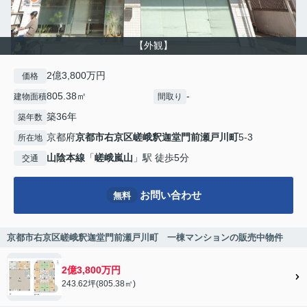
【外観】
2億3,800万円
価格
805.38㎡
-
建物面積
間取り
築36年
築年数
京都府
京都市右京区
嵯峨釈迦堂門前瀬戸川町
5-3
所在地
山陰本線
「
嵯峨嵐山
」駅 徒歩5分
交通
お問い合わせ
無料
京都市右京区嵯峨釈迦堂門前瀬戸川町 一棟マンションの販売中物件
2億3,800万円
243.62坪(805.38㎡)