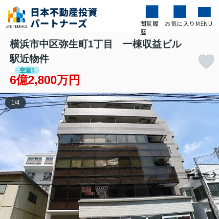
閲覧履
お気に入り
MENU
歴
横浜市中区弥生町1丁目 一棟収益ビル
駅近物件
空室1
6億2,800万円
1
/
4