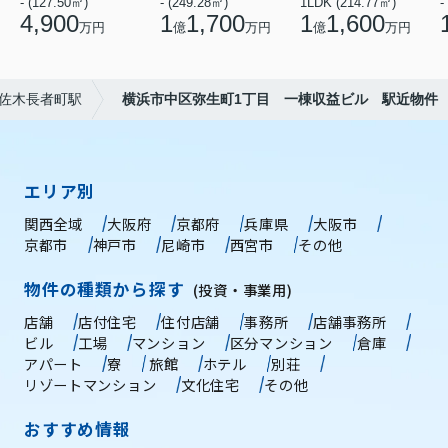
- (127.50㎡)
- (249.28㎡)
1LDK (214.77㎡)
-
4,900
1
1,700
1
1,600
万円
億
万円
億
万円
佐木長者町駅
横浜市中区弥生町1丁目 一棟収益ビル 駅近物件
エリア別
関西全域
大阪府
京都府
兵庫県
大阪市
京都市
神戸市
尼崎市
西宮市
その他
物件の種類から探す
(投資・事業用)
店舗
店付住宅
住付店舗
事務所
店舗事務所
ビル
工場
マンション
区分マンション
倉庫
アパート
寮
旅館
ホテル
別荘
リゾートマンション
文化住宅
その他
おすすめ情報