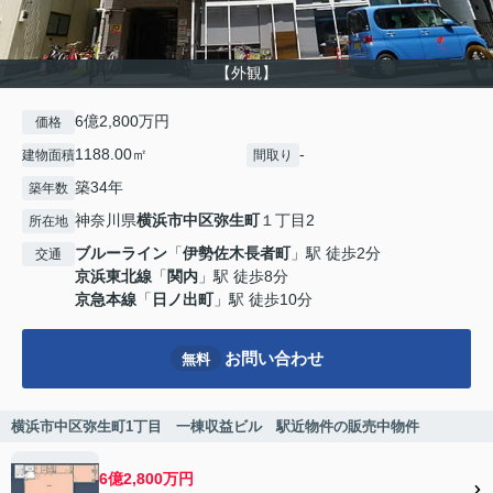
【外観】
6億2,800万円
価格
1188.00㎡
-
建物面積
間取り
築34年
築年数
神奈川県
横浜市中区
弥生町
１丁目2
所在地
ブルーライン
「
伊勢佐木長者町
」駅 徒歩2分
交通
京浜東北線
「
関内
」駅 徒歩8分
京急本線
「
日ノ出町
」駅 徒歩10分
お問い合わせ
無料
横浜市中区弥生町1丁目 一棟収益ビル 駅近物件の販売中物件
6億2,800万円