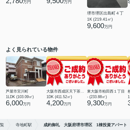
2,780
9,500
万円
万円
堺市堺区出島町４丁
1K (219.41㎡)
9,600
万円
よく見られている物件
芦屋市宮川町
大阪市西成区天下茶屋東１丁目
東大阪市柏田西１丁目
1LDK (103.09㎡)
1DK (411.52㎡)
- (233.88㎡)
1
6,000
4,200
9,300
万円
万円
万円
覧
寺地町駅
成約御礼 大阪府堺市堺区 1棟投資アパート