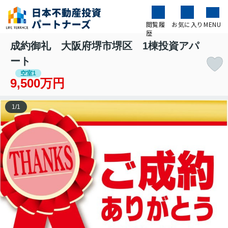
閲覧履
お気に入り
MENU
歴
成約御礼 大阪府堺市堺区 1棟投資アパ
ート
空室1
9,500万円
1
/
1