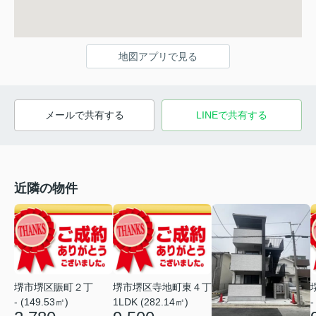
地図アプリで見る
メールで共有する
LINEで共有する
近隣の物件
堺市堺区賑町２丁
堺市堺区寺地町東４丁
- (149.53㎡)
1LDK (282.14㎡)
-