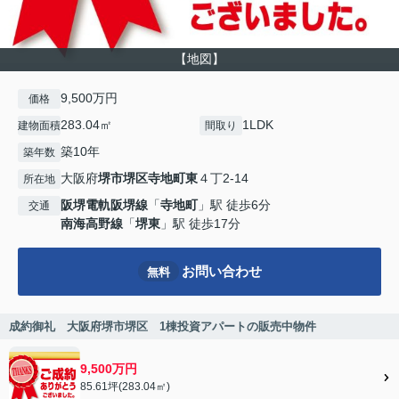
【地図】
9,500万円
価格
283.04㎡
1LDK
建物面積
間取り
築10年
築年数
大阪府
堺市堺区
寺地町東
４丁2-14
所在地
阪堺電軌阪堺線
「
寺地町
」駅 徒歩6分
交通
南海高野線
「
堺東
」駅 徒歩17分
お問い合わせ
無料
成約御礼 大阪府堺市堺区 1棟投資アパートの販売中物件
9,500万円
85.61坪(283.04㎡)