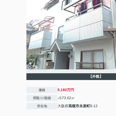
【外観】
5,180万円
価格
-/173.62㎡
間取り/面積
大阪府
高槻市
永楽町
8-12
所在地