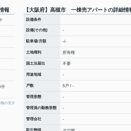
情報
【大阪府】高槻市 一棟売アパートの詳細情
ト
設備条件
設備(その他)
-
駐車場/月額
-/-
土地権利
所有権
国土法届出
不要
用途地域
-
戸数
5戸 / -
5分
管理形態
-
情報の見方
管理員の勤務形態
-
管理会社
-
取引態様
その他