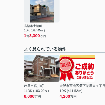
高槻市土橋町
1DK (367.45㎡)
1
3,300
億
万円
よく見られている物件
芦屋市宮川町
大阪市西成区天下茶屋東１丁
1LDK (103.09㎡)
1DK (411.52㎡)
6,000
4,200
万円
万円