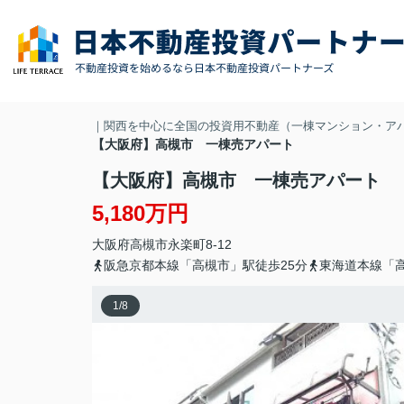
｜関西を中心に全国の投資用不動産（一棟マンション・ア
【大阪府】高槻市 一棟売アパート
【大阪府】高槻市 一棟売アパート
5,180万円
大阪府
高槻市
永楽町
8-12
阪急京都本線「高槻市」駅徒歩25分
東海道本線「高
1
/
8