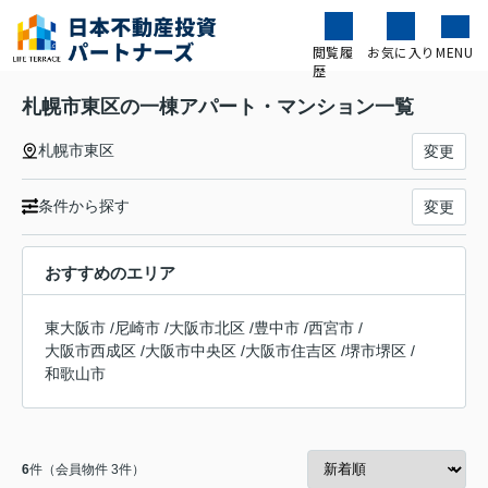
閲覧履
お気に入り
MENU
歴
札幌市東区の一棟アパート・マンション一覧
札幌市東区
変更
条件から探す
変更
おすすめのエリア
東大阪市
/
尼崎市
/
大阪市北区
/
豊中市
/
西宮市
/
大阪市西成区
/
大阪市中央区
/
大阪市住吉区
/
堺市堺区
/
和歌山市
6
件（会員物件 3件）