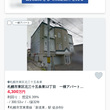
一棟アパート
札幌市東区北三十五条東
札幌市東区北三十五条東12丁目 一棟アパート 現況満室稼働中
4,300
万円
利回り： 想定6.39%
- / 300.53㎡ / - /築32年
札幌市営東豊線「新道東」駅 徒歩8分