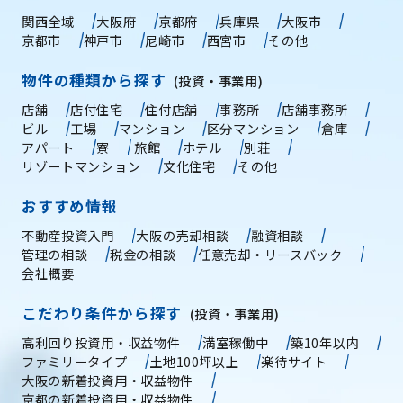
関西全域
大阪府
京都府
兵庫県
大阪市
京都市
神戸市
尼崎市
西宮市
その他
物件の種類から探す
(投資・事業用)
店舗
店付住宅
住付店舗
事務所
店舗事務所
ビル
工場
マンション
区分マンション
倉庫
アパート
寮
旅館
ホテル
別荘
リゾートマンション
文化住宅
その他
おすすめ情報
不動産投資入門
大阪の売却相談
融資相談
管理の相談
税金の相談
任意売却・リースバック
会社概要
こだわり条件から探す
(投資・事業用)
高利回り投資用・収益物件
満室稼働中
築10年以内
ファミリータイプ
土地100坪以上
楽待サイト
大阪の新着投資用・収益物件
京都の新着投資用・収益物件