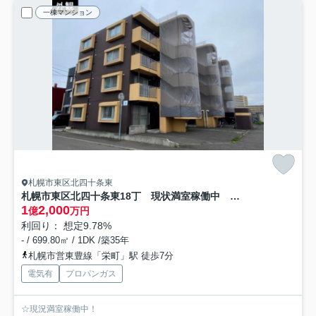
一棟マンション
札幌市東区北四十条東
札幌市東区北四十条東18丁 現状満室稼働中 一棟売マンション
1
2,000
億
万円
利回り： 想定9.78%
- / 699.80㎡ / 1DK /築35年
札幌市営東豊線「栄町」駅 徒歩7分
電気有
プロパンガス
☆現況満室稼働中！