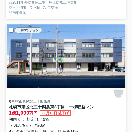
◎2011年外壁塗装工事・屋上防水工事実施
◎2022年9月受水槽ポンプ交換
◎南東角地
一棟マンション
札幌市東区北三十四条東
札幌市東区北三十四条東8丁目 一棟収益マンション
1
1,000
億
万円
11月13日 値下げ
利回り： 想定10.19%
- / 913.75㎡ / - /築35年
札幌市営東豊線「新道東」駅 徒歩15分