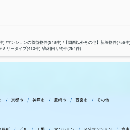
件)
マンションの収益物件(948件)
【関西以外その他】新着物件(756件
ァミリータイプ(410件)
高利回り物件(254件)
市
京都市
神戸市
尼崎市
西宮市
その他
事務所
ビル
工場
マンション
区分マンション
倉庫