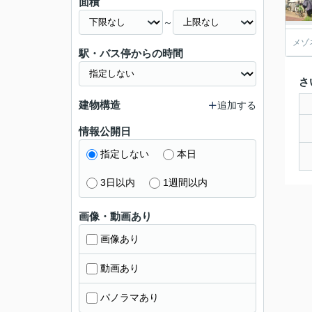
面積
～
メゾ
駅・バス停からの時間
さ
建物構造
追加する
情報公開日
指定しない
本日
3日以内
1週間以内
画像・動画あり
画像あり
動画あり
パノラマあり