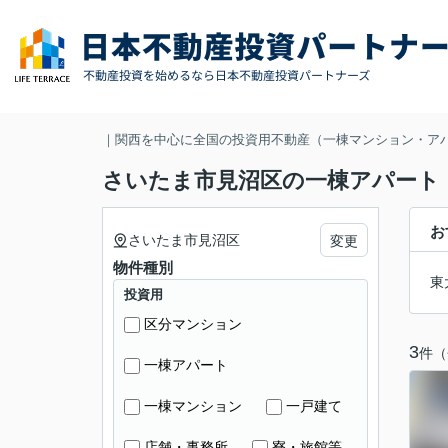
｜関西を中心に全国の投資用不動産（一棟マンション・ア
さいたま市見沼区の一棟アパート
お
さいたま市見沼区
変更
物件種別
東
投資用
区分マンション
3
件（
一棟アパート
一棟マンション
一戸建て
店舗・事務所
寮・旅館等