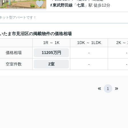
東武野田線
「
七里
」駅 徒歩12分
ネット型アパートです！
いたま市見沼区の掲載物件の価格相場
1R ～ 1K
1DK ～ 1LDK
2K ～ 
価格相場
11205万円
-
-
空室件数
2室
-
-
1