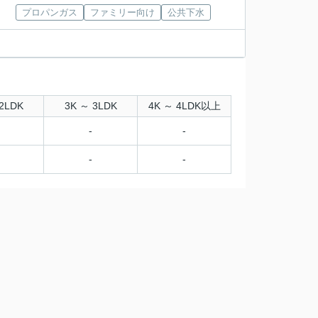
プロパンガス
ファミリー向け
公共下水
2LDK
3K ～ 3LDK
4K ～ 4LDK以上
-
-
-
-