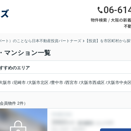
06-61
物件検索
大阪の新
不
パート）のことなら日本不動産投資パートナーズ
【投資】を市区町村から探
・マンション一覧
すすめのエリア
大阪市
/
尼崎市
/
大阪市北区
/
豊中市
/
西宮市
/
大阪市西成区
/
大阪市中央
会員物件 2件）