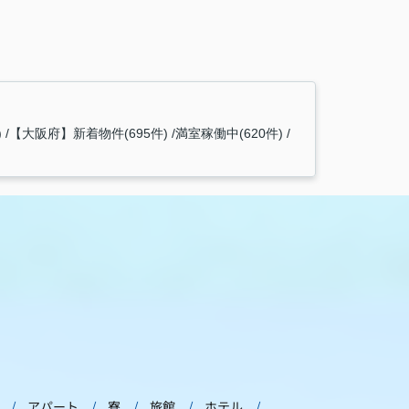
)
【大阪府】新着物件(695件)
満室稼働中(620件)
アパート
寮
旅館
ホテル