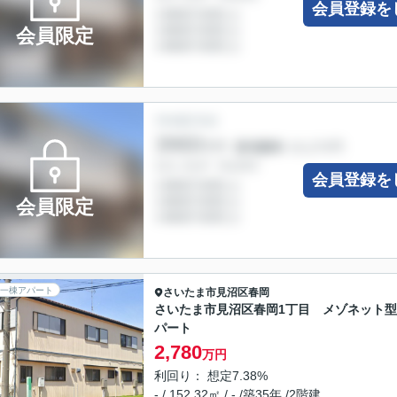
会員登録を
会員限定
会員登録を
会員限定
一棟アパート
さいたま市見沼区
春岡
さいたま市見沼区春岡1丁目 メゾネット
パート
2,780
万円
利回り： 想定7.38%
- / 152.32㎡ / - /築35年 /2階建