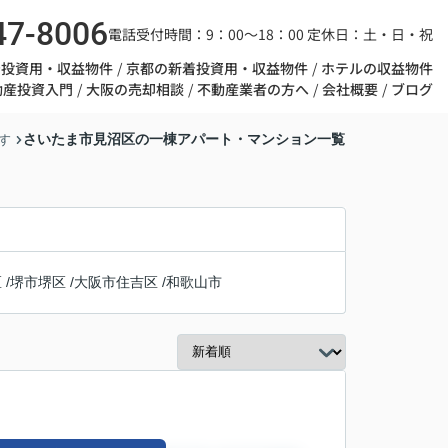
47-8006
電話受付時間：9：00～18：00 定休日：土・日・祝
着投資用・収益物件
京都の新着投資用・収益物件
ホテルの収益物件
動産投資入門
大阪の売却相談
不動産業者の方へ
会社概要
ブログ
さいたま市見沼区の一棟アパート・マンション一覧
す
区
/
堺市堺区
/
大阪市住吉区
/
和歌山市