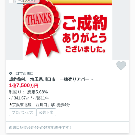
一棟アパート
川口市西川口
成約御礼 埼玉県川口市 一棟売りアパート
1
7,500
億
万円
利回り： 想定5.68%
- / 341.67㎡ / - /築11年
京浜東北線「西川口」駅 徒歩4分
プロパンガス
公共下水
西川口駅徒歩約4分の好立地物件です！