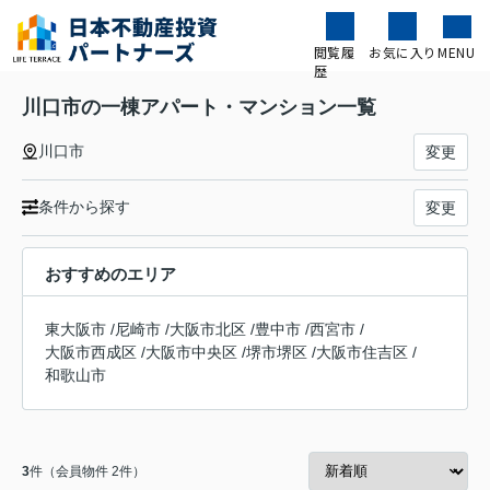
閲覧履
お気に入り
MENU
歴
川口市の一棟アパート・マンション一覧
川口市
変更
条件から探す
変更
おすすめのエリア
東大阪市
/
尼崎市
/
大阪市北区
/
豊中市
/
西宮市
/
大阪市西成区
/
大阪市中央区
/
堺市堺区
/
大阪市住吉区
/
和歌山市
3
件（会員物件 2件）