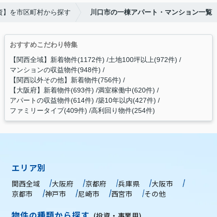
資】を市区町村から探す
川口市の一棟アパート・マンション一覧
おすすめこだわり特集
【関西全域】新着物件(1172件)
土地100坪以上(972件)
マンションの収益物件(948件)
【関西以外その他】新着物件(756件)
【大阪府】新着物件(693件)
満室稼働中(620件)
アパートの収益物件(614件)
築10年以内(427件)
ファミリータイプ(409件)
高利回り物件(254件)
エリア別
関西全域
大阪府
京都府
兵庫県
大阪市
京都市
神戸市
尼崎市
西宮市
その他
物件の種類から探す
(投資・事業用)