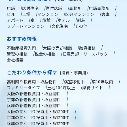
店舗
店付住宅
住付店舗
事務所
店舗事務所
ビル
工場
マンション
区分マンション
倉庫
アパート
寮
旅館
ホテル
別荘
リゾートマンション
文化住宅
その他
おすすめ情報
不動産投資入門
大阪の売却相談
融資相談
管理の相談
税金の相談
任意売却・リースバック
会社概要
こだわり条件から探す
(投資・事業用)
高利回り投資用・収益物件
満室稼働中
築10年以内
ファミリータイプ
土地100坪以上
楽待サイト
大阪の新着投資用・収益物件
京都の新着投資用・収益物件
兵庫の新着投資用・収益物件
大阪の高利回り投資用・収益物件
京都の高利回り投資用・収益物件
兵庫の高利回り投資用・収益物件