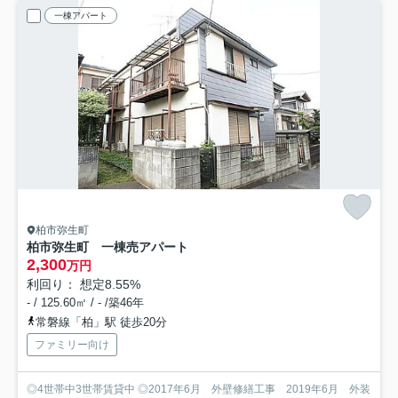
一棟アパート
柏市弥生町
柏市弥生町 一棟売アパート
2,300
万円
利回り： 想定8.55%
- / 125.60㎡ / - /築46年
常磐線「柏」駅 徒歩20分
ファミリー向け
◎4世帯中3世帯賃貸中 ◎2017年6月 外壁修繕工事 2019年6月 外装