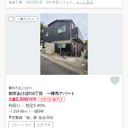
改修工事 2021年2月 101号室リフォー...
もっと見る
一棟アパート
柏市あけぼの
柏市あけぼの3丁目 一棟売アパート
1
2,500
億
万円
6月2日 値下げ
利回り： 想定5.90%
- / 314.66㎡ / - /築9年
常磐線「柏」駅 徒歩10分
プロパンガス
公共下水