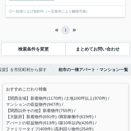
◎一括借り上げ契約中（一定条件により解除可能）
1
検索条件を変更
まとめてお問い合わせ
投資】を市区町村から探す
柏市の一棟アパート・マンション一覧
おすすめこだわり特集
【関西全域】新着物件(1170件)
土地100坪以上(970件)
マンションの収益物件(947件)
【関西以外その他】新着物件(755件)
【大阪府】新着物件(691件)
満室稼働中(619件)
アパートの収益物件(613件)
築10年以内(426件)
ファミリータイプ(409件)
高利回り物件(254件)