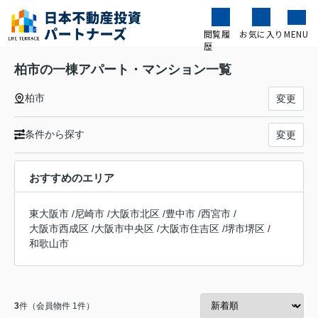
閲覧履
お気に入り
MENU
歴
柏市の一棟アパート・マンション一覧
柏市
変更
条件から探す
変更
おすすめのエリア
東大阪市
/
尼崎市
/
大阪市北区
/
豊中市
/
西宮市
/
大阪市西成区
/
大阪市中央区
/
大阪市住吉区
/
堺市堺区
/
和歌山市
3
件（会員物件 1件）