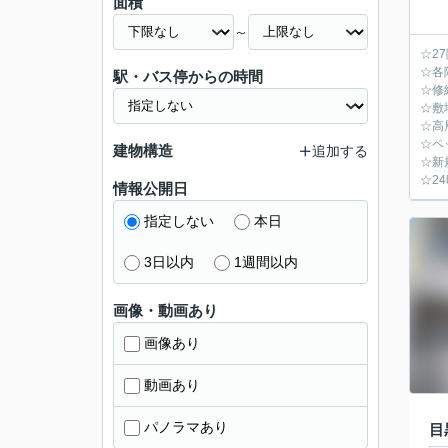
面積
～
☆2
☆各
駅・バス停からの時間
☆修
☆敷
☆高
☆ペ
建物構造
追加する
☆新
☆2
情報公開日
指定しない
本日
3日以内
1週間以内
画像・動画あり
画像あり
動画あり
パノラマあり
目