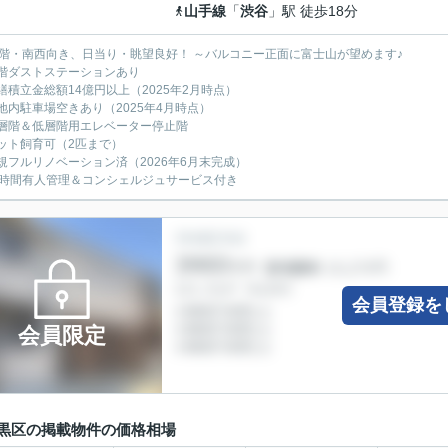
山手線
「
渋谷
」駅 徒歩18分
7階・南西向き、日当り・眺望良好！ ～バルコニー正面に富士山が望めます♪
階ダストステーションあり
繕積立金総額14億円以上（2025年2月時点）
地内駐車場空きあり（2025年4月時点）
層階＆低層階用エレベーター停止階
ット飼育可（2匹まで）
規フルリノベーション済（2026年6月末完成）
4時間有人管理＆コンシェルジュサービス付き
会員登録を
会員限定
黒区の掲載物件の価格相場