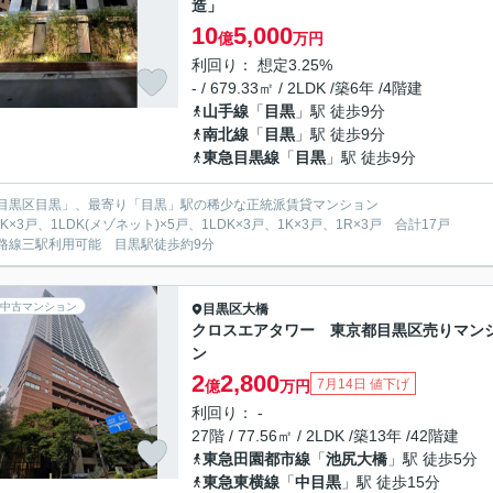
造」
10
5,000
億
万円
利回り： 想定3.25%
- / 679.33㎡ / 2LDK /築6年 /4階建
山手線
「
目黒
」駅 徒歩9分
南北線
「
目黒
」駅 徒歩9分
東急目黒線
「
目黒
」駅 徒歩9分
目黒区目黒」、最寄り「目黒」駅の稀少な正統派賃貸マンション
K×3戸、1LDK(メゾネット)×5戸、1LDK×3戸、1K×3戸、1R×3戸 合計17戸
路線三駅利用可能 目黒駅徒歩約9分
中古マンション
目黒区
大橋
クロスエアタワー 東京都目黒区売りマン
ン
2
2,800
7月14日 値下げ
億
万円
利回り： -
27階 / 77.56㎡ / 2LDK /築13年 /42階建
東急田園都市線
「
池尻大橋
」駅 徒歩5分
東急東横線
「
中目黒
」駅 徒歩15分