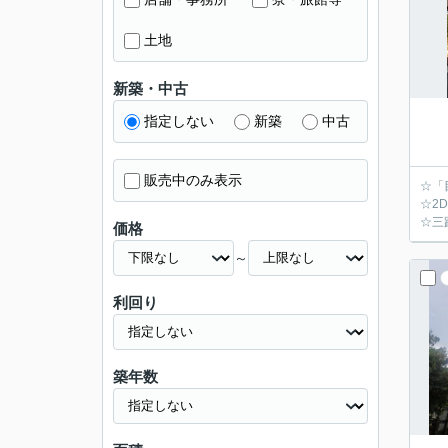
土地
新築・中古
指定しない
新築
中古
販売中のみ表示
☆「
☆2D
☆三
価格
～
利回り
築年数