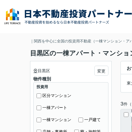
｜関西を中心に全国の投資用不動産（一棟マンション・ア
目黒区の一棟アパート・マンショ
お
目黒区
変更
物件種別
東
投資用
区分マンション
3
件（
一棟アパート
一棟マンション
一戸建て
店舗・事務所
寮・旅館等