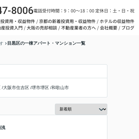
47-8006
電話受付時間：9：00～18：00 定休日：土・日・祝
着投資用・収益物件
京都の新着投資用・収益物件
ホテルの収益物件
動産投資入門
大阪の売却相談
不動産業者の方へ
会社概要
ブログ
目黒区の一棟アパート・マンション一覧
す
区
/
大阪市住吉区
/
堺市堺区
/
和歌山市
築浅