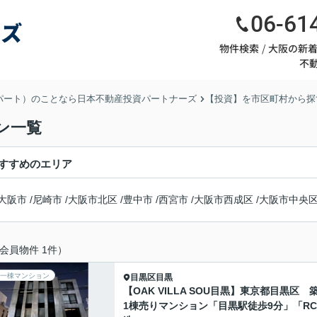
06-61
物件検索
大阪の新
不
パート）のことなら日本不動産投資パートナーズ
【投資】を市区町村から探
ン一覧
すすめのエリア
大阪市
/
尼崎市
/
大阪市北区
/
豊中市
/
西宮市
/
大阪市西成区
/
大阪市中央
会員物件 1件）
一棟マンション
目黒区
目黒
【OAK VILLA SOU目黒】東京都目黒区 
1棟売りマンション「目黒駅徒歩9分」「RC