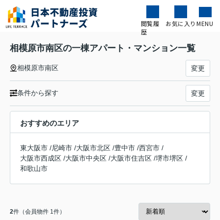
閲覧履
お気に入り
MENU
歴
相模原市南区の一棟アパート・マンション一覧
相模原市南区
変更
条件から探す
変更
おすすめのエリア
東大阪市
/
尼崎市
/
大阪市北区
/
豊中市
/
西宮市
/
大阪市西成区
/
大阪市中央区
/
大阪市住吉区
/
堺市堺区
/
和歌山市
2
件（会員物件 1件）