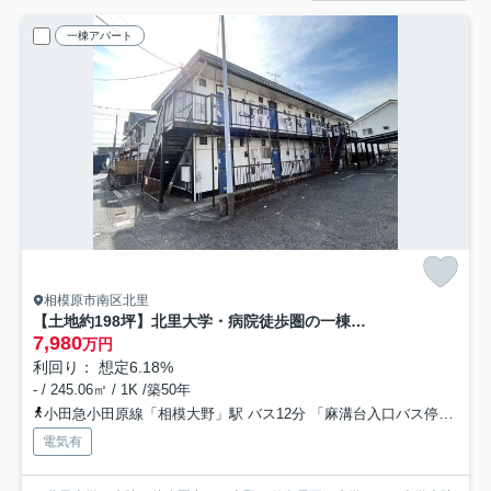
一棟アパート
相模原市南区北里
【土地約198坪】北里大学・病院徒歩圏の一棟アパート 相模原
7,980
万円
利回り： 想定6.18%
- / 245.06㎡ / 1K /築50年
小田急小田原線「相模大野」駅 バス12分 「麻溝台入口バス停」 停歩2分
電気有