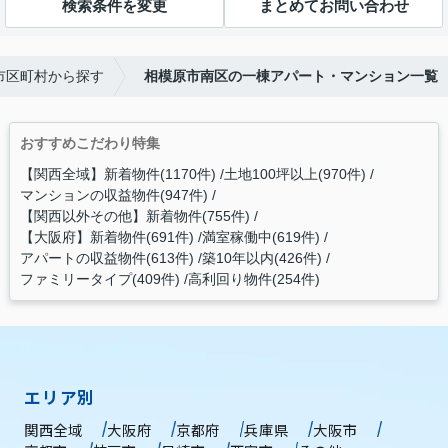
検索条件を変更
まとめてお問い合わせ
市区町村から探す
相模原市南区の一棟アパート・マンション一覧
おすすめこだわり特集
【関西全域】新着物件(1170件)
土地100坪以上(970件)
マンションの収益物件(947件)
【関西以外その他】新着物件(755件)
【大阪府】新着物件(691件)
満室稼働中(619件)
アパートの収益物件(613件)
築10年以内(426件)
ファミリータイプ(409件)
高利回り物件(254件)
エリア別
関西全域
大阪府
京都府
兵庫県
大阪市