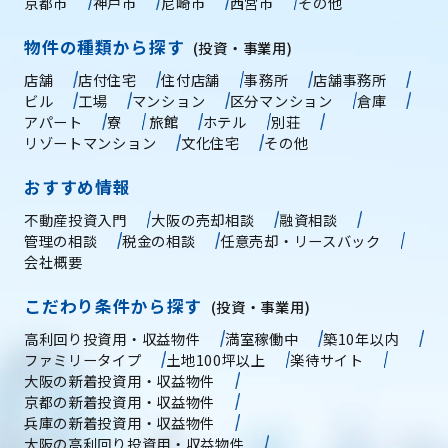
京都市
神戸市
尼崎市
西宮市
その他
物件の種類から探す
(投資・事業用)
店舗
店付住宅
住付店舗
事務所
店舗事務所
ビル
工場
マンション
区分マンション
倉庫
アパート
寮
旅館
ホテル
別荘
リゾートマンション
文化住宅
その他
おすすめ情報
不動産投資入門
大阪の売却相談
融資相談
管理の相談
税金の相談
任意売却・リースバック
会社概要
こだわり条件から探す
(投資・事業用)
高利回り投資用・収益物件
満室稼働中
築10年以内
ファミリータイプ
土地100坪以上
楽待サイト
大阪の新着投資用・収益物件
京都の新着投資用・収益物件
兵庫の新着投資用・収益物件
大阪の高利回り投資用・収益物件