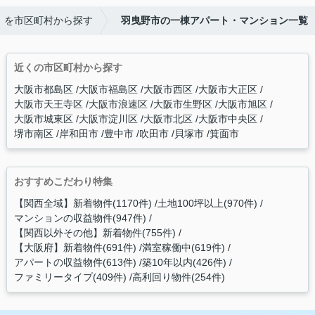
】を市区町村から探す
羽曳野市の一棟アパート・マンション一覧
近くの市区町村から探す
大阪市都島区
大阪市福島区
大阪市西区
大阪市大正区
大阪市天王寺区
大阪市浪速区
大阪市生野区
大阪市旭区
大阪市城東区
大阪市淀川区
大阪市北区
大阪市中央区
堺市南区
岸和田市
豊中市
吹田市
貝塚市
箕面市
おすすめこだわり特集
【関西全域】新着物件(1170件)
土地100坪以上(970件)
マンションの収益物件(947件)
【関西以外その他】新着物件(755件)
【大阪府】新着物件(691件)
満室稼働中(619件)
アパートの収益物件(613件)
築10年以内(426件)
ファミリータイプ(409件)
高利回り物件(254件)