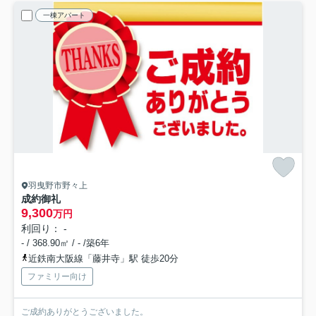
一棟アパート
羽曳野市野々上
成約御礼
9,300
万円
利回り： -
- / 368.90㎡ / - /築6年
近鉄南大阪線「藤井寺」駅 徒歩20分
ファミリー向け
ご成約ありがとうございました。