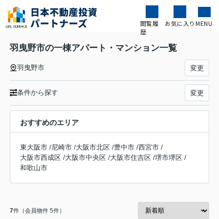
閲覧履
お気に入り
MENU
歴
羽曳野市の一棟アパート・マンション一覧
羽曳野市
変更
条件から探す
変更
おすすめのエリア
東大阪市
/
尼崎市
/
大阪市北区
/
豊中市
/
西宮市
/
大阪市西成区
/
大阪市中央区
/
大阪市住吉区
/
堺市堺区
/
和歌山市
7
件（会員物件 5件）