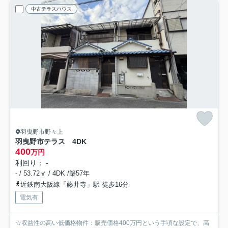
中古テラスハウス
羽曳野市野々上
羽曳野市テラス 4DK
400
万円
利回り： -
- / 53.72㎡ / 4DK /築57年
近鉄南大阪線「藤井寺」駅 徒歩16分
電気有
☆収益性の高い低価格物件：販売価格400万円という手頃な設定で、高