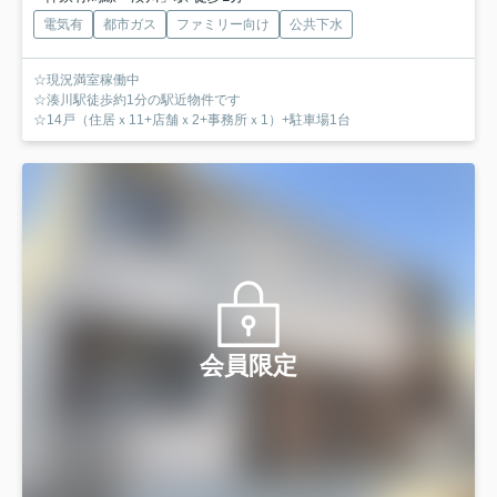
電気有
都市ガス
ファミリー向け
公共下水
☆現況満室稼働中
☆湊川駅徒歩約1分の駅近物件です
☆14戸（住居ｘ11+店舗ｘ2+事務所ｘ1）+駐車場1台
会員限定