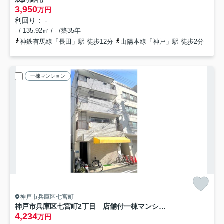
3,950
万円
利回り： -
- / 135.92㎡ / - /築35年
神鉄有馬線「長田」駅 徒歩12分
山陽本線「神戸」駅 徒歩2分
一棟マンション
神戸市兵庫区七宮町
神戸市兵庫区七宮町2丁目 店舗付一棟マンション 満室稼働中
4,234
万円