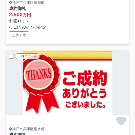
神戸市兵庫区湊川町
成約御礼
2,500
万円
利回り： -
- / 137.70㎡ / - /築45年
公共下水
一棟アパート
神戸市兵庫区菊水町
成約御礼