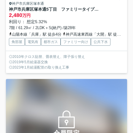
神戸市兵庫区塚本通
神戸市兵庫区塚本通5丁目 ファミリータイプ オーナーチェンジ物件
2,480
万円
利回り： 想定5.32%
7階 / 61.29㎡ / 2LDK＋S(納戸) /築28年
山陽本線「兵庫」駅 徒歩4分
神戸高速東西線「大開」駅 徒歩5分
角部屋
電気有
都市ガス
ファミリー向け
公共下水
◎2010年クロス貼替、畳表替え、障子張り替え
◎2019年5月給湯器交換
◎2023年1月給湯配管の取り換え工事