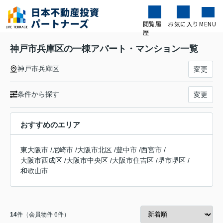
閲覧履
お気に入り
MENU
歴
神戸市兵庫区の一棟アパート・マンション一覧
神戸市兵庫区
変更
条件から探す
変更
おすすめのエリア
東大阪市
/
尼崎市
/
大阪市北区
/
豊中市
/
西宮市
/
大阪市西成区
/
大阪市中央区
/
大阪市住吉区
/
堺市堺区
/
和歌山市
14
件（会員物件 6件）