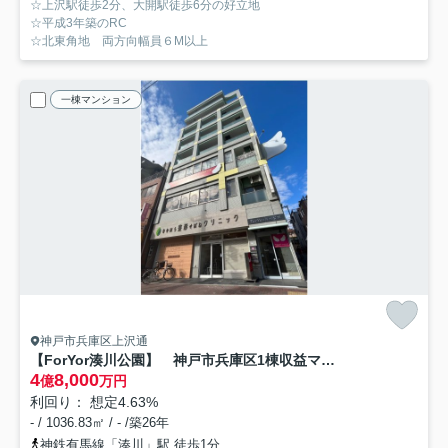
☆上沢駅徒歩2分、大開駅徒歩6分の好立地
☆平成3年築のRC
☆北東角地 両方向幅員６M以上
一棟マンション
神戸市兵庫区上沢通
【ForYor湊川公園】 神戸市兵庫区1棟収益マンション「湊川駅徒歩1分」「満室稼働中」
4
8,000
億
万円
利回り： 想定4.63%
- / 1036.83㎡ / - /築26年
神鉄有馬線「湊川」駅 徒歩1分