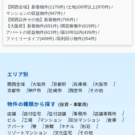
【関西全域】新着物件(1170件)
土地100坪以上(970件)
マンションの収益物件(947件)
【関西以外その他】新着物件(755件)
【大阪府】新着物件(691件)
満室稼働中(619件)
アパートの収益物件(613件)
築10年以内(426件)
ファミリータイプ(409件)
高利回り物件(254件)
エリア別
関西全域
大阪府
京都府
兵庫県
大阪市
京都市
神戸市
尼崎市
西宮市
その他
物件の種類から探す
(投資・事業用)
店舗
店付住宅
住付店舗
事務所
店舗事務所
ビル
工場
マンション
区分マンション
倉庫
アパート
寮
旅館
ホテル
別荘
リゾートマンション
文化住宅
その他