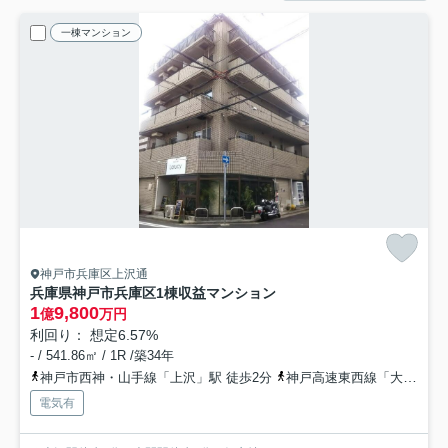
一棟マンション
神戸市兵庫区上沢通
兵庫県神戸市兵庫区1棟収益マンション
1
9,800
億
万円
利回り： 想定6.57%
- / 541.86㎡ / 1R /築34年
神戸市西神・山手線「上沢」駅 徒歩2分
神戸高速東西線「大開」駅 徒歩6分
電気有