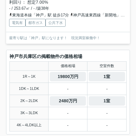
利回り： 想定7.00%
- / 253.67㎡ / - /築38年
東海道本線「神戸」駅 徒歩17分
神戸高速東西線「新開地」駅 徒歩13分
電気有
都市ガス
公共下水
最寄り駅は「神戸」駅になります！ 現況満室稼働中！
神戸市兵庫区の掲載物件の価格相場
価格相場
空室件数
19800万円
1室
1R～1K
-
-
1DK～1LDK
2480万円
1室
2K～2LDK
-
-
3K～3LDK
-
-
4K～4LDK以上