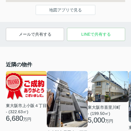
地図アプリで見る
メールで共有する
LINEで共有する
近隣の物件
東大阪市上小阪４丁目
東大阪市喜里川町
- (322.63㎡)
- (199.50㎡)
6,680
5,000
万円
万円