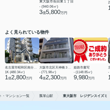
東大阪市長田東１丁目
2
- (940.06㎡)
3
5,800
億
万円
よく見られている物件
名古屋市昭和区南分町３丁目
大阪市北区天神橋３丁目
姫路市書写
1K (480.34㎡)
- (771.98㎡)
- (1148.85㎡)
-
1
2,800
4
2,300
9,980
億
万円
億
万円
万円
ト・マンション一覧
瓢箪山駅
東大阪市 レジデンスイズミ