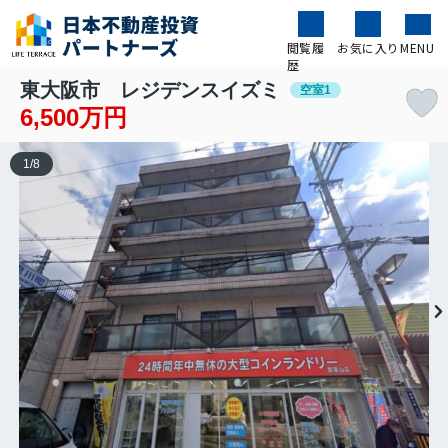
閲覧履
お気に入り
MENU
歴
東大阪市 レジデンスイズミ
空室1
6,500万円
1
/
8