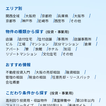
エリア別
関西全域
大阪府
京都府
兵庫県
大阪市
京都市
神戸市
尼崎市
西宮市
その他
物件の種類から探す
(投資・事業用)
店舗
店付住宅
住付店舗
事務所
店舗事務所
ビル
工場
マンション
区分マンション
倉庫
アパート
寮
旅館
ホテル
別荘
リゾートマンション
文化住宅
その他
おすすめ情報
不動産投資入門
大阪の売却相談
融資相談
管理の相談
税金の相談
任意売却・リースバック
会社概要
こだわり条件から探す
(投資・事業用)
高利回り投資用・収益物件
満室稼働中
築10年以内
ファミリータイプ
土地100坪以上
楽待サイト