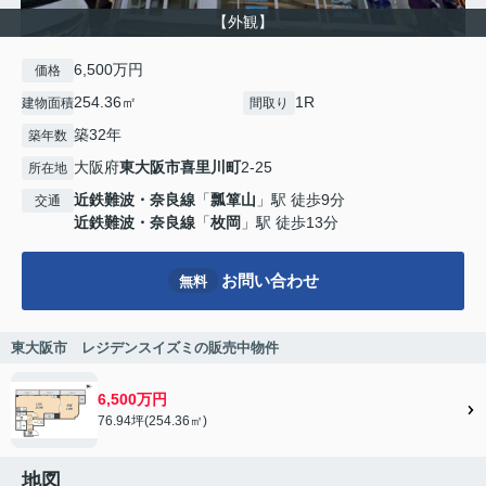
【外観】
6,500万円
価格
254.36㎡
1R
建物面積
間取り
築32年
築年数
大阪府
東大阪市
喜里川町
2-25
所在地
近鉄難波・奈良線
「
瓢箪山
」駅 徒歩9分
交通
近鉄難波・奈良線
「
枚岡
」駅 徒歩13分
お問い合わせ
無料
東大阪市 レジデンスイズミの販売中物件
6,500万円
76.94坪(254.36㎡)
地図