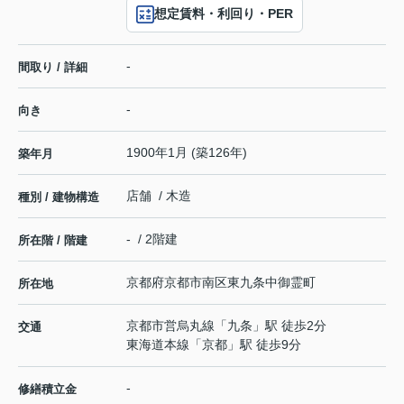
想定賃料・利回り・PER
-
間取り / 詳細
-
向き
1900年1月 (築126年)
築年月
店舗 / 木造
種別 / 建物構造
- / 2階建
所在階 / 階建
京都府
京都市南区
東九条中御霊町
所在地
京都市営烏丸線
「
九条
」駅 徒歩2分
交通
東海道本線
「
京都
」駅 徒歩9分
-
修繕積立金