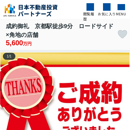
閲覧履
お気に入り
MENU
歴
成約御礼 京都駅徒歩9分 ロードサイド
×角地の店舗
5,600
万円
1
/
1