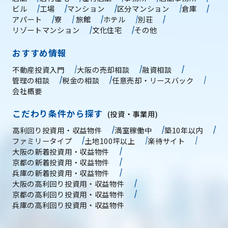
ビル
工場
マンション
区分マンション
倉庫
アパート
寮
旅館
ホテル
別荘
リゾートマンション
文化住宅
その他
おすすめ情報
不動産投資入門
大阪の売却相談
融資相談
管理の相談
税金の相談
任意売却・リースバック
会社概要
こだわり条件から探す
(投資・事業用)
高利回り投資用・収益物件
満室稼働中
築10年以内
ファミリータイプ
土地100坪以上
楽待サイト
大阪の新着投資用・収益物件
京都の新着投資用・収益物件
兵庫の新着投資用・収益物件
大阪の高利回り投資用・収益物件
京都の高利回り投資用・収益物件
兵庫の高利回り投資用・収益物件