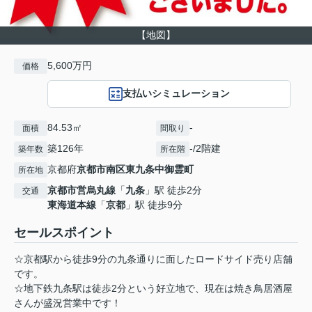
【地図】
5,600万円
価格
支払いシミュレーション
84.53㎡
-
面積
間取り
築126年
-/2階建
築年数
所在階
京都府
京都市南区
東九条中御霊町
所在地
京都市営烏丸線
「
九条
」駅 徒歩2分
交通
東海道本線
「
京都
」駅 徒歩9分
セールスポイント
☆京都駅から徒歩9分の九条通りに面したロードサイド売り店舗
です。
☆地下鉄九条駅は徒歩2分という好立地で、現在は焼き鳥居酒屋
さんが盛況営業中です！