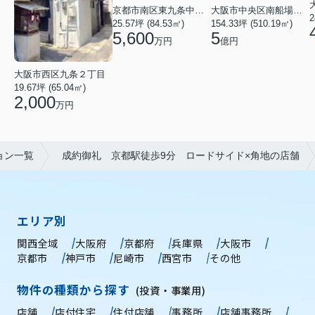
京都市南区東九条中御霊町
大阪市中央区南船場１丁目
2
25.57坪 (84.53㎡)
154.33坪 (510.19㎡)
5,600
5
万円
億円
大阪市西区九条２丁目
19.67坪 (65.04㎡)
2,000
万円
ョン一覧
成約御礼 京都駅徒歩9分 ロードサイド×角地の店舗
エリア別
関西全域
大阪府
京都府
兵庫県
大阪市
京都市
神戸市
尼崎市
西宮市
その他
物件の種類から探す
(投資・事業用)
店舗
店付住宅
住付店舗
事務所
店舗事務所