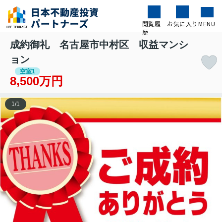
閲覧履
お気に入り
MENU
歴
成約御礼 名古屋市中村区 収益マンシ
ョン
空室1
8,500万円
1
/
1