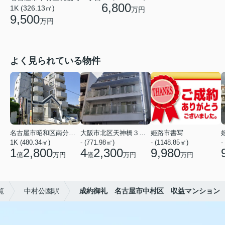
6,800
1K (326.13㎡)
万円
9,500
万円
よく見られている物件
名古屋市昭和区南分町３丁目
大阪市北区天神橋３丁目
姫路市書写
1K (480.34㎡)
- (771.98㎡)
- (1148.85㎡)
-
1
2,800
4
2,300
9,980
億
万円
億
万円
万円
覧
中村公園駅
成約御礼 名古屋市中村区 収益マンション