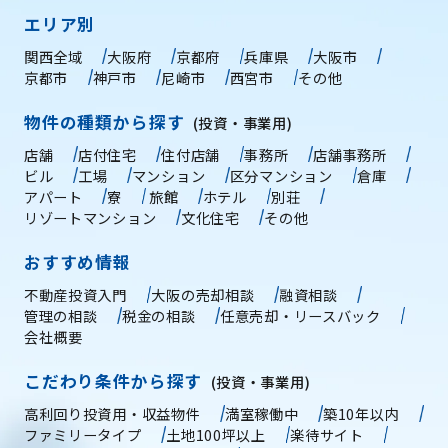
エリア別
関西全域
大阪府
京都府
兵庫県
大阪市
京都市
神戸市
尼崎市
西宮市
その他
物件の種類から探す
(投資・事業用)
店舗
店付住宅
住付店舗
事務所
店舗事務所
ビル
工場
マンション
区分マンション
倉庫
アパート
寮
旅館
ホテル
別荘
リゾートマンション
文化住宅
その他
おすすめ情報
不動産投資入門
大阪の売却相談
融資相談
管理の相談
税金の相談
任意売却・リースバック
会社概要
こだわり条件から探す
(投資・事業用)
高利回り投資用・収益物件
満室稼働中
築10年以内
ファミリータイプ
土地100坪以上
楽待サイト