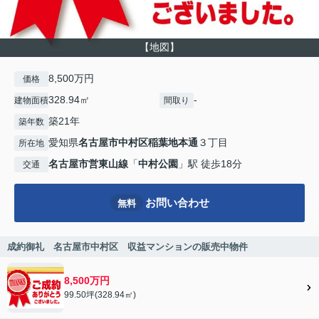
【地図】
8,500万円
価格
328.94㎡
-
建物面積
間取り
築21年
築年数
愛知県
名古屋市中村区
稲葉地本通
３丁目
所在地
名古屋市営東山線
「
中村公園
」駅 徒歩18分
交通
お問い合わせ
無料
成約御礼 名古屋市中村区 収益マンションの販売中物件
8,500万円
99.50坪(328.94㎡)